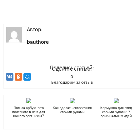
Автор:
bauthore
Поделись статьей:
Оцените статью:
0
Благодарим за отзыв
Польза арбуза: что
Как сделать скворечник
Кормушка для птиц
полезного в нем для
своими руками
своими руками: 7
нашего организма?
оригинальных идей