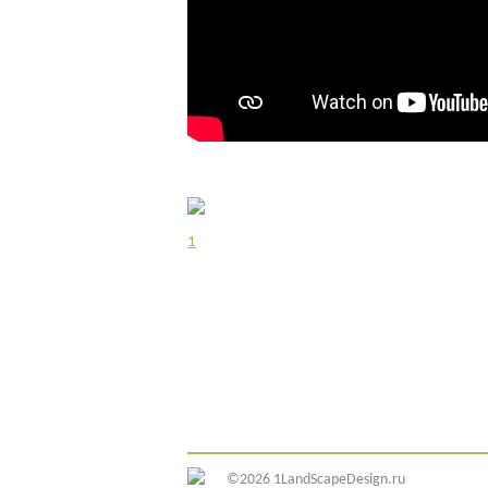
1
©2026 1LandScapeDesign.ru