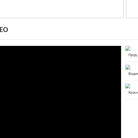
ЕО
Пруд
Водо
Крас