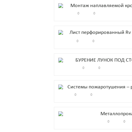
Монтаж наплавляемой кров
0
0
Лист перфорированный Rv 
0
0
БУРЕНИЕ ЛУНОК ПОД С
0
0
Системы пожаротушения – 
0
0
Металлопрок
0
0