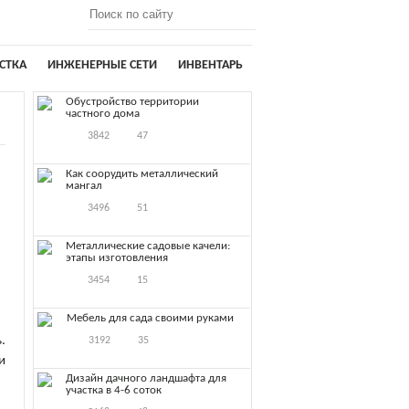
СТКА
ИНЖЕНЕРНЫЕ СЕТИ
ИНВЕНТАРЬ
Обустройство территории
частного дома
3842
47
Как соорудить металлический
мангал
3496
51
Металлические садовые качели:
этапы изготовления
3454
15
Мебель для сада своими руками
.
3192
35
и
Дизайн дачного ландшафта для
участка в 4-6 соток