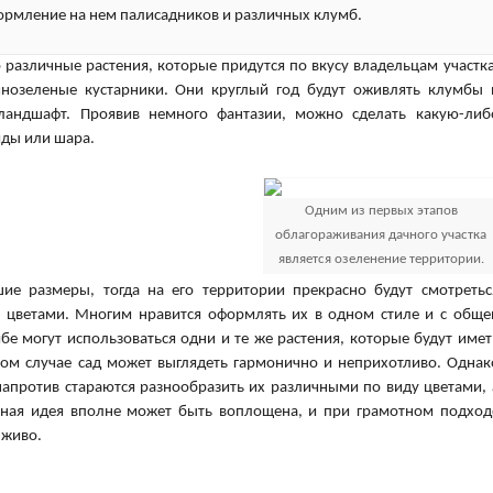
формление на нем палисадников и различных клумб.
различные растения, которые придутся по вкусу владельцам участка
нозеленые кустарники. Они круглый год будут оживлять клумбы 
ландшафт. Проявив немного фантазии, можно сделать какую-либ
ды или шара.
Одним из первых этапов
облагораживания дачного участка
является озеленение территории.
шие размеры, тогда на его территории прекрасно будут смотретьс
цветами. Многим нравится оформлять их в одном стиле и с обще
е могут использоваться одни и те же растения, которые будут имет
ом случае сад может выглядеть гармонично и неприхотливо. Однак
напротив стараются разнообразить их различными по виду цветами, 
нная идея вполне может быть воплощена, и при грамотном подход
 живо.