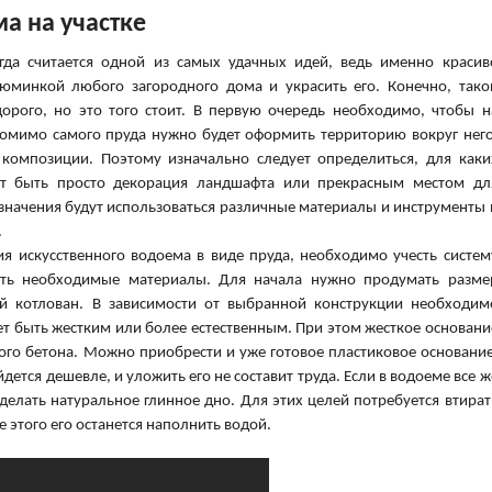
а на участке
егда считается одной из самых удачных идей, ведь именно красив
минкой любого загородного дома и украсить его. Конечно, тако
орого, но это того стоит. В первую очередь необходимо, чтобы н
 помимо самого пруда нужно будет оформить территорию вокруг него
 композиции. Поэтому изначально следует определиться, для каки
ет быть просто декорация ландшафта или прекрасным местом дл
азначения будут использоваться различные материалы и инструменты 
.
я искусственного водоема в виде пруда, необходимо учесть систем
ать необходимые материалы. Для начала нужно продумать разме
й котлован. В зависимости от выбранной конструкции необходим
т быть жестким или более естественным. При этом жесткое основани
го бетона. Можно приобрести и уже готовое пластиковое основание
дется дешевле, и уложить его не составит труда. Если в водоеме все ж
делать натуральное глинное дно. Для этих целей потребуется втират
е этого его останется наполнить водой.