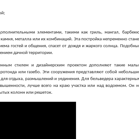
ой;
ополнительными элементами, такими как гриль, мангал, барбекю
, камня, металла или их комбинаций. Эта постройка непременно стане
ма гостей и общения, спасет от дождя и жаркого солнца. Подобны
шением дачной территории.
енным стилем и дизайнерским проектом дополняют такие малы
 ротонда или газебо. Эти сооружения представляют собой небольши
 для отдыха, размышлений и уединения. Для бельведера характерны
вышенности, лучше всего на краю участка или над водоемом. Он н
рытых колонн или решеток.