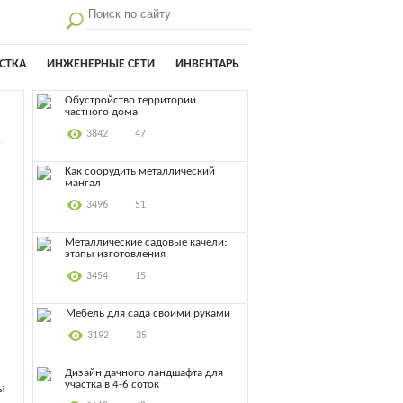
СТКА
ИНЖЕНЕРНЫЕ СЕТИ
ИНВЕНТАРЬ
Обустройство территории
частного дома
3842
47
Как соорудить металлический
мангал
3496
51
Металлические садовые качели:
этапы изготовления
3454
15
Мебель для сада своими руками
3192
35
Дизайн дачного ландшафта для
участка в 4-6 соток
ы