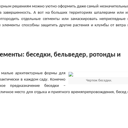
ктурным решениям можно уютно оформить даже самый незначительны
да завершенность. А вот на больших территориях шпалерами или и
тгородить отдельные сегменты или замаскировать неприглядные 
е элементы способны защитить другие растения и клумбы от ветра 
менты: беседки, бельведер, ротонды и
е малые архитектурные формы для
рактически в каждом саду. Конечно
Чертеж беседки.
ное предназначение беседки –
тличное место для отдыха и приятного времяпрепровождения, бесед 