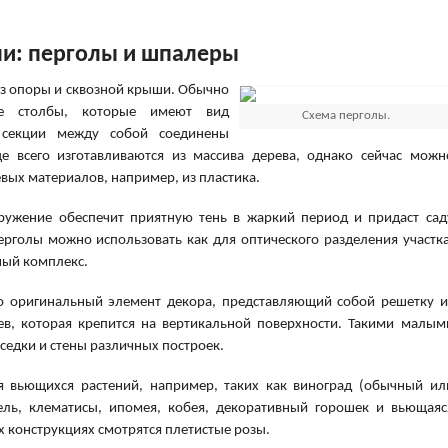
ли: перголы и шпалеры
 из опоры и сквозной крыши. Обычно
ые столбы, которые имеют вид
Схема перголы.
 секции между собой соединены
 всего изготавливаются из массива дерева, однако сейчас можн
вых материалов, например, из пластика.
ужение обеспечит приятную тень в жаркий период и придаст сад
рголы можно использовать как для оптического разделения участка
иный комплекс.
но оригинальный элемент декора, представляющий собой решетку и
ев, которая крепится на вертикальной поверхности. Такими малым
едки и стены различных построек.
 вьющихся растений, например, таких как виноград (обычный ил
ль, клематисы, ипомея, кобея, декоративный горошек и вьющаяс
х конструкциях смотрятся плетистые розы.