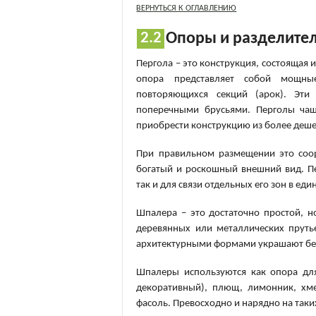
ВЕРНУТЬСЯ К ОГЛАВЛЕНИЮ
Опоры и разделите
Пергола – это конструкция, состоящая
опора представляет собой мощн
повторяющихся секций (арок). Эти
поперечными брусьями. Перголы чаще
приобрести конструкцию из более деше
При правильном размещении это соор
богатый и роскошный внешний вид. Пе
так и для связи отдельных его зон в ед
Шпалера – это достаточно простой, 
деревянных или металлических пруть
архитектурными формами украшают бес
Шпалеры используются как опора для
декоративный), плющ, лимонник, хме
фасоль. Превосходно и нарядно на таки