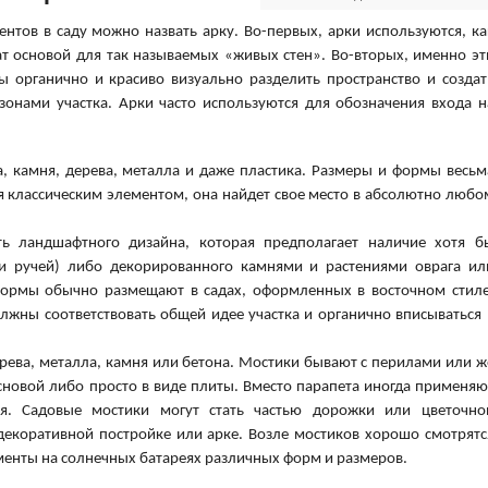
тов в саду можно назвать арку. Во-первых, арки используются, ка
ат основой для так называемых «живых стен». Во-вторых, именно эт
 органично и красиво визуально разделить пространство и создат
онами участка. Арки часто используются для обозначения входа н
, камня, дерева, металла и даже пластика. Размеры и формы весьм
я классическим элементом, она найдет свое место в абсолютно любо
.
ть ландшафтного дизайна, которая предполагает наличие хотя б
и ручей) либо декорированного камнями и растениями оврага ил
формы обычно размещают в садах, оформленных в восточном стиле
лжны соответствовать общей идее участка и органично вписываться 
ерева, металла, камня или бетона. Мостики бывают с перилами или ж
сновой либо просто в виде плиты. Вместо парапета иногда применяю
я. Садовые мостики могут стать частью дорожки или цветочно
 декоративной постройке или арке. Возле мостиков хорошо смотрятс
менты на солнечных батареях различных форм и размеров.