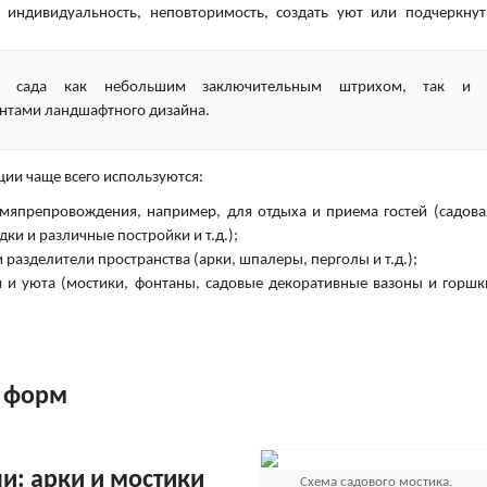
ь индивидуальность, неповторимость, создать уют или подчеркнут
 сада как небольшим заключительным штрихом, так и
нтами ландшафтного дизайна.
ии чаще всего используются:
мяпрепровождения, например, для отдыха и приема гостей (садова
ки и различные постройки и т.д.);
 разделители пространства (арки, шпалеры, перголы и т.д.);
я и уюта (мостики, фонтаны, садовые декоративные вазоны и горшк
х форм
и: арки и мостики
Схема садового мостика.