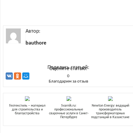
Автор:
bauthore
Поделись статьей:
Оцените статью:
0
Благодарим за отзыв
Геотекстиль – материал
Svarnik.ru:
Newton Energy: ведущий
для строительства и
профессиональные
производитель
благоустройства
сварочные услуги в Санкт-
трансформаторных
Петербурге
подстанций в Казахстане