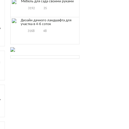
Мебель для сада своими руками
3192
35
Дизайн дачного ландшафта для
участка в 4-6 соток
о
3168
48
и
ь