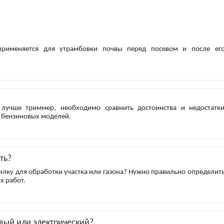
применяется для утрамбовки почвы перед посевом и после ег
 лучше триммер, необходимо сравнить достоинства и недостатк
 бензиновых моделей.
ть?
илку для обработки участка или газона? Нужно правильно определит
х работ.
вый или электрический?