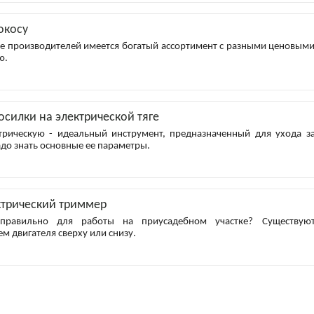
окосу
ке производителей имеется богатый ассортимент с разными ценовым
ю.
силки на электрической тяге
трическую - идеальный инструмент, предназначенный для ухода з
до знать основные ее параметры.
ктрический триммер
правильно для работы на приусадебном участке? Существую
 двигателя сверху или снизу.