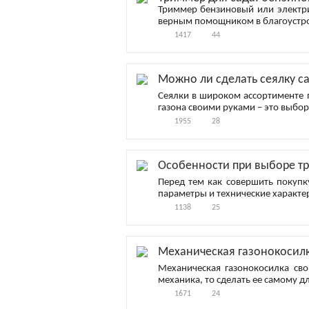
Триммер бензиновый или электрич
верным помощником в благоустро
1417
44
Можно ли сделать сеялку с
Сеялки в широком ассортименте п
газона своими руками – это выбо
1955
28
Особенности при выборе т
Перед тем как совершить покупк
параметры и технические характе
1138
25
Механическая газонокосил
Механическая газонокосилка сво
механика, то сделать ее самому дл
1671
24