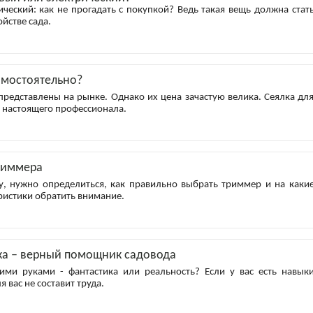
еский: как не прогадать с покупкой? Ведь такая вещь должна стат
йстве сада.
амостоятельно?
редставлены на рынке. Однако их цена зачастую велика. Сеялка дл
р настоящего профессионала.
риммера
у, нужно определиться, как правильно выбрать триммер и на каки
ристики обратить внимание.
ка – верный помощник садовода
ими руками - фантастика или реальность? Если у вас есть навык
я вас не составит труда.