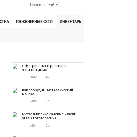
СТКА
ИНЖЕНЕРНЫЕ СЕТИ
ИНВЕНТАРЬ
Обустройство территории
частного дома
3842
47
Как соорудить металлический
мангал
3496
51
Металлические садовые качели:
этапы изготовления
3454
15