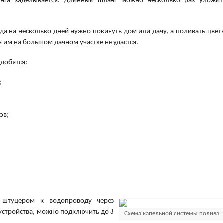
анга заделывается. Длинный шланг можно несколько раз уложит
да на несколько дней нужно покинуть дом или дачу, а поливать цвет
я им на большом дачном участке не удастся.
адобятся:
;
ов;
 штуцером к водопроводу через
т устройства, можно подключить до 8
Схема капельной системы полива.