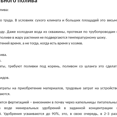
ьного полива
лива:
о труда. В условиях сухого климата и больших площадей это весьм
оду. Даже холодная вода из скважины, протекая по трубопроводам 
 поливе в жару растения не подвергаются температурному шоку.
ний время, а не тогда, когда есть время у хозяев.
.
ива.
.
аты, требуют поливки под корень, поливом со шланга это сделат
видов.
траты на приобретение материалов, трудовые затрат на устройств
аются.
ся фертигацией – внесением в почву через капельницы питательны
в воде минеральных удобрений в заданной концентрации 
. Удобрения усваиваются до 90%, это, в свою очередь, в 2-3 раз