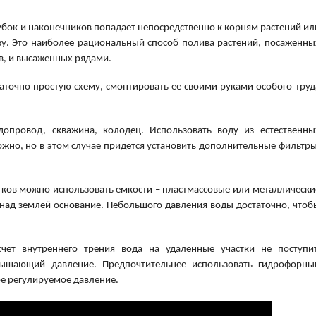
рубок и наконечников попадает непосредственно к корням растений ил
ву. Это наиболее рациональный способ полива растений, посаженны
ов, и высаженных рядами.
аточно простую схему, смонтировать ее своими руками особого труд
опровод, скважина, колодец. Использовать воду из естественны
жно, но в этом случае придется установить дополнительные фильтры
ков можно использовать емкости – пластмассовые или металлически
 над землей основание. Небольшого давления воды достаточно, чтоб
чет внутреннего трения вода на удаленные участки не поступит
вышающий давление. Предпочтительнее использовать гидрофорны
ое регулируемое давление.