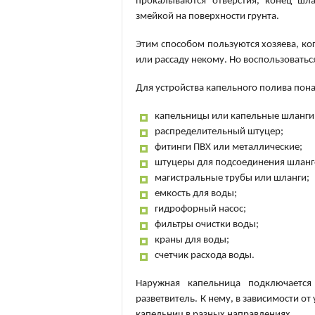
прокалываются отверстия, конец шл
змейкой на поверхности грунта.
Этим способом пользуются хозяева, ког
или рассаду некому. Но воспользоватьс
Для устройства капельного полива пон
капельницы или капельные шланги
распределительный штуцер;
фитинги ПВХ или металлические;
штуцеры для подсоединения шланг
магистральные трубы или шланги;
емкость для воды;
гидрофорный насос;
фильтры очистки воды;
краны для воды;
счетчик расхода воды.
Наружная капельница подключается
разветвитель. К нему, в зависимости о
капельниц в разных направлениях.