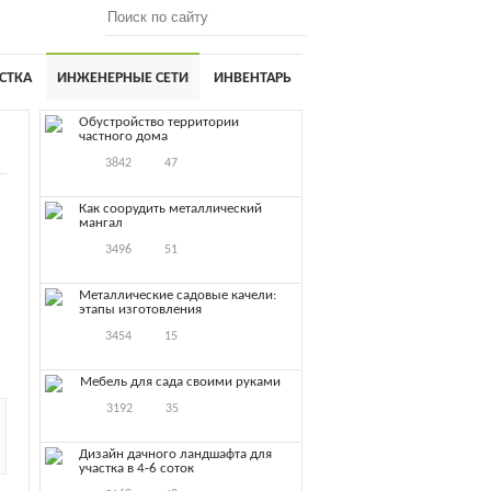
СТКА
ИНЖЕНЕРНЫЕ СЕТИ
ИНВЕНТАРЬ
Обустройство территории
частного дома
3842
47
Как соорудить металлический
мангал
3496
51
Металлические садовые качели:
этапы изготовления
3454
15
Мебель для сада своими руками
3192
35
Дизайн дачного ландшафта для
участка в 4-6 соток