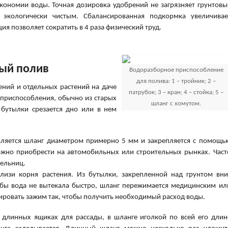
кономии воды. Точная дозировка удобрений не загрязняет грунтовы
 экологически чистым. Сбалансированная подкормка увеличивае
ия позволяет сократить в 4 раза физический труд.
ный полив
Водоразборное приспособление
для полива: 1 – тройник; 2 –
ений и отдельных растений на даче
патрубок; 3 – кран; 4 – стойка; 5 –
приспособления, обычно из старых
шланг с хомутом.
 бутылки срезается дно или в нем
вляется шланг диаметром примерно 5 мм и закрепляется с помощь
ожно приобрести на автомобильных или строительных рынках. Част
пельниц.
близи корня растения. Из бутылки, закрепленной над грунтом вни
обы вода не вытекала быстро, шланг пережимается медицинским ил
ровать зажим так, чтобы получить необходимый расход воды.
 длинных ящиках для рассады, в шланге иголкой по всей его длин