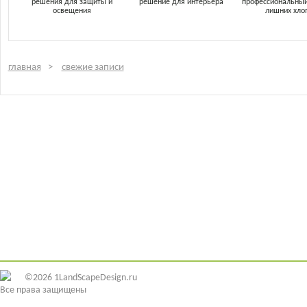
решения для защиты и
решение для интерьера
профессиональный
освещения
лишних хло
главная
свежие записи
©2026 1LandScapeDesign.ru
Все права защищены