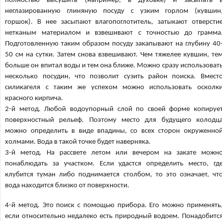
полностью высушить (например, в духовке) и засыпать 
неглазированную глиняную посуду с узким горлом (кувшин
горшок). В нее засыпают влагопоглотитель, затыкают отверсти
нетканым материалом и взвешивают с точностью до грамма
Подготовленную таким образом посуду закапывают на глубину 40
50 см на сутки. Затем снова взвешивают. Чем тяжелее кувшин, те
больше он впитал воды и тем она ближе. Можно сразу использоват
несколько посудин, что позволит сузить район поиска. Вмест
силикагеля с таким же успехом можно использовать осколк
красного кирпича.
2-й метод. Любой водоупорный слой по своей форме копируе
поверхностный рельеф. Поэтому место для будущего колодц
можно определить в виде впадины, со всех сторон окруженно
холмами. Вода в такой точке будет наверняка.
3-й метод. На рассвете летом или вечером на закате можн
понаблюдать за участком. Если удастся определить место, гд
клубится туман либо поднимается столбом, то это означает, чт
вода находится близко от поверхности.
4-й метод. Это поиск с помощью прибора. Его можно применять
если относительно недалеко есть природный водоем. Понадобитс