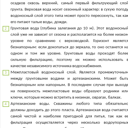
осадков сквозь верхний, самый первый фильтрующий сло
грунта. Верховая вода носит сезонный характер: в сухую погод
водоносный слой этого типа может просто пересохнуть, так ка
его питают талые воды, дожди.
Грунтовая вода (глубина залегания до 10 м). Этот водоносны
слой уже не зависит от сезона и располагается на более низко
уровне по сравнению с верховодкой. Горизонт являетс
безнапорным: если докопаться до зеркала, то оно останется н
одном и том же уровне. Грунтовые воды проходят боле
сильную фильтрацию, поэтому их можно использовать 
качестве независимого источника водоснабжения.
Межпластовый водоносный слой. Является промежуточны
между грунтовыми водами и артезианскими. Может быт
безнапорным или напорным. В последнем случае при выход
на поверхность межпластовые воды образуют родники ил
ключи, которые можно встретить в низинах, оврагах, балках.
Артезианские воды. Скважины любого типа обязательн
должны доходить до этого пласта. Артезианская вода считаетс
самой чистой и наиболее пригодной для питья, так как е
фильтрация осуществляется через несколько водоупорны