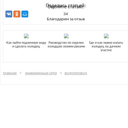
Поделись статьей:
Оцените статью:
34
Благодарим за отзыв
Как найти подземную воду
Руководство по отделке
Где и как нужно копать
и сделать колодец
колодцев своими руками
колодец на дачном
участке
главная
инженерные сети
водопровод