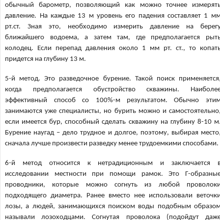
обычный барометр, позволяющий как можно точнее измерят
давление. На каждые 13 м уровень его падения составляет 1 м
рт.ст. Зная это, необходимо измерить давление на берег
ближайшего водоема, а затем там, где предполагается рыт
колодец. Если перепад давления около 1 мм рт. ст., то копат
придется на глубину 13 м.
5-й метод. Это разведочное бурение. Такой поиск применяется
когда предполагается обустройство скважины. Наиболе
эффективный способ со 100%-м результатом. Обычно эти
занимаются уже специалисты, но бурить можно и самостоятельно
если имеется бур, способный сделать скважину на глубину 8-10 м
Бурение наугад – дело трудное и долгое, поэтому, выбирая место
сначала лучше произвести разведку менее трудоемкими способами.
6-й метод относится к нетрадиционным и заключается 
исследовании местности при помощи рамок. Это Г-образны
проводники, которые можно согнуть из любой проволок
подходящего диаметра. Ранее вместо нее использовали веточк
лозы, а людей, занимающихся поиском воды подобным образо
называли лозоходцами. Согнутая проволока (подойдут даж