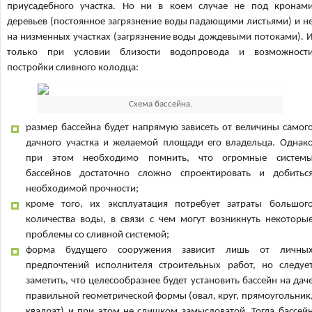
приусадебного участка. Но ни в коем случае не под кронам
деревьев (постоянное загрязнение воды падающими листьями) и н
на низменных участках (загрязнение воды дождевыми потоками). 
только при условии близости водопровода и возможност
постройки сливного колодца:
Схема бассейна.
размер бассейна будет напрямую зависеть от величины самог
дачного участка и желаемой площади его владельца. Однак
при этом необходимо помнить, что огромные систем
бассейнов достаточно сложно спроектировать и добитьс
необходимой прочности;
кроме того, их эксплуатация потребует затраты большог
количества воды, в связи с чем могут возникнуть некоторы
проблемы со сливной системой;
форма будущего сооружения зависит лишь от личны
предпочтений исполнителя строительных работ, но следуе
заметить, что целесообразнее будет установить бассейн на дач
правильной геометрической формы (овал, круг, прямоугольник
квадрат) и при этом не слишком замысловатой. Тогда бассей