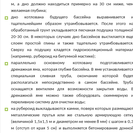
м, а дно должно находиться примерно на 30 см ниже, че
желаемая глубина;
дно котлована будущего бассейна выравнивается 
тщательнейшим образом утрамбовывается. После этого н
обработанный грунт укладывается песчаная подушка толщино
20-30 см. В некоторых случаях дно бассейнов выстилается ещ
слоем простой глины и также тщательно утрамбовывается
Сверху на подушку кладется гидроизоляционный материа
(например, рубероид на битумной мастике);
параллельно основному котловану подготавливаетс
дренажная яма, которая глубже бассейна. В яме устанавливаетс
специальная сливная труба, окончание которой буде
располагаться непосредственно в самом бассейне. Труб
оснащается вентилем для возможности закрытия воды. 
дренажной яме можно также оборудовать скиммерную 
переливную систему для очистки воды;
на рубероид выкладываются камни, поверх которых размещаю
металлические прутья или же стальную армирующую сетк
(величиной 1,5х1,5 м и диаметром не менее 8 мм) с шагом в 0,
м (отступ от края 5 см) и выполняется бетонирование донно