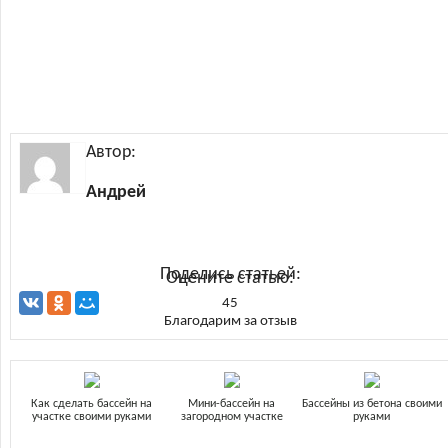
Автор:
Андрей
Поделись статьей:
Оцените статью:
45
Благодарим за отзыв
Как сделать бассейн на
Мини-бассейн на
Бассейны из бетона своими
участке своими руками
загородном участке
руками