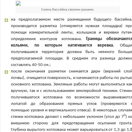
Схема бассейна своими руками.
на предполагаемом месте размещения будущего бассейна
производится разметка (отмеряется нужная площадка) пр
помощи измерительной ленты, колышков и веревки путе
определения контуров котлована.
Границы обозначаютс
кольями, по которым натягивается веревка.
Обща
получившаяся территория должна быть немного больш
предполагаемой площади. В среднем эта разница должн
составлять 40-50 см.;
после окончания разметки снимается дерн (верхний сло
почвы), очищается поверхность, и начинаются работы по рыть
основного котлована. Земляные работы могут выполняться ка
вручную, так и с использованием землеройной техники. Стенк
получившегося котлована по возможности выравниваютс
лопатой до образования прямых углов (проверяются 
помощью уровня и вертикального отвеса). В некоторых случая
0
стенки котлована делают с небольшим уклоном (угол до 7
) н
внешнюю сторону для предотвращения осыпания грунта
Глубина вырытого котлована может варьироваться от 1,3 до 1,