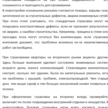
страхование смещается на сам объект недвижимости — ег
сохранность и пригодность для проживания.
В новостройке основными рисками считаются пожары, взрывы газа
затопления из-за строительных дефектов, аварии инженерных сетей
При этом стоит учитывать, что стандартные страховки могут н
покрывать конструктивные дефекты, если их признают результато
не аварии, а ошибки строительства. Например, трещина в стене ил
просадка пола могут остаться без компенсации, если страхова
компания докажет, что проблема возникла из-за некачественны
работ застройщика.
При страховании квартиры на вторичном рынке акценты другие
Здесь больше внимания уделяют состоянию инженерных систем
возрасту дома, износу коммуникаций. Страховщики внимательн
смотрят, сколько лет зданию, были ли капитальные ремонты, ест
ли проблемы с крышей, трубами, электропроводкой. Чем старш
дом, тем выше тариф и тем больше исключений может появиться 
полисе.
При оформлении страховки на вторичку всегда проверяйте
включает ли полис повреждение внутренней отделки и имущества. 
новостройках базовая страховка чаще всего касается тольк