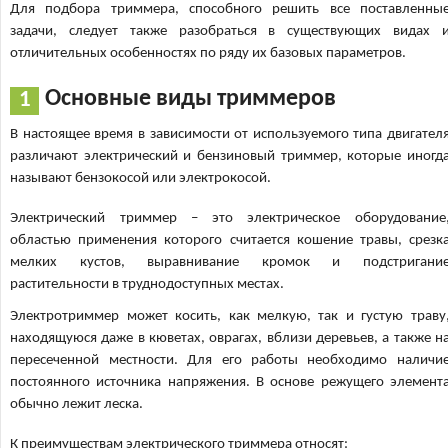
Для подбора триммера, способного решить все поставленны
задачи, следует также разобраться в существующих видах 
отличительных особенностях по ряду их базовых параметров.
Основные виды триммеров
В настоящее время в зависимости от используемого типа двигател
различают электрический и бензиновый триммер, которые иногд
называют бензокосой или электрокосой.
Электрический триммер – это электрическое оборудование
областью применения которого считается кошение травы, срезк
мелких кустов, выравнивание кромок и подстригани
растительности в труднодоступных местах.
Электротриммер может косить, как мелкую, так и густую траву
находящуюся даже в кюветах, оврагах, вблизи деревьев, а также н
пересеченной местности. Для его работы необходимо наличи
постоянного источника напряжения. В основе режущего элемент
обычно лежит леска.
К преимуществам электрического триммера относят: