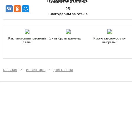
Поделись статьей:
Оцените статью:
25
Благодарим за отзыв
Как изготовить газонный
Как выбрать триммер
Какую газонокосилку
валик
выбрать?
главная
инвентарь
для газона