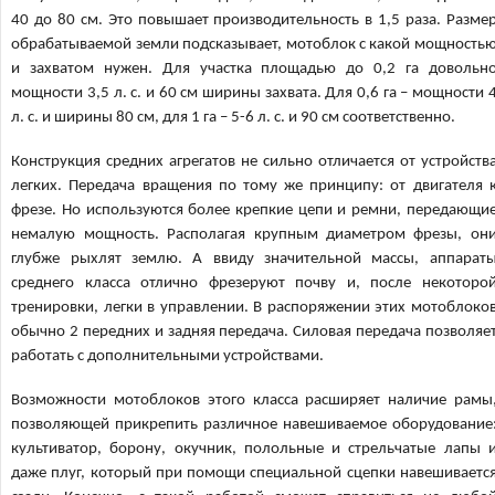
40 до 80 см. Это повышает производительность в 1,5 раза. Разме
обрабатываемой земли подсказывает, мотоблок с какой мощность
и захватом нужен. Для участка площадью до 0,2 га довольн
мощности 3,5 л. с. и 60 см ширины захвата. Для 0,6 га – мощности 
л. с. и ширины 80 см, для 1 га – 5-6 л. с. и 90 см соответственно.
Конструкция средних агрегатов не сильно отличается от устройств
легких. Передача вращения по тому же принципу: от двигателя 
фрезе. Но используются более крепкие цепи и ремни, передающи
немалую мощность. Располагая крупным диаметром фрезы, он
глубже рыхлят землю. А ввиду значительной массы, аппарат
среднего класса отлично фрезеруют почву и, после некоторо
тренировки, легки в управлении. В распоряжении этих мотоблоко
обычно 2 передних и задняя передача. Силовая передача позволяе
работать с дополнительными устройствами.
Возможности мотоблоков этого класса расширяет наличие рамы
позволяющей прикрепить различное навешиваемое оборудование
культиватор, борону, окучник, полольные и стрельчатые лапы 
даже плуг, который при помощи специальной сцепки навешиваетс