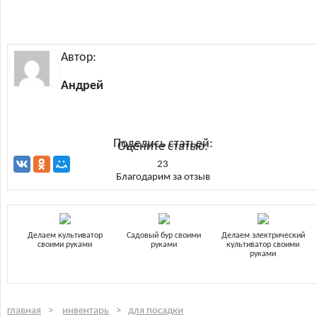
Автор:
Андрей
Поделись статьей:
Оцените статью:
23
Благодарим за отзыв
Делаем культиватор
Садовый бур своими
Делаем электрический
своими руками
руками
культиватор своими
руками
главная
инвентарь
для посадки