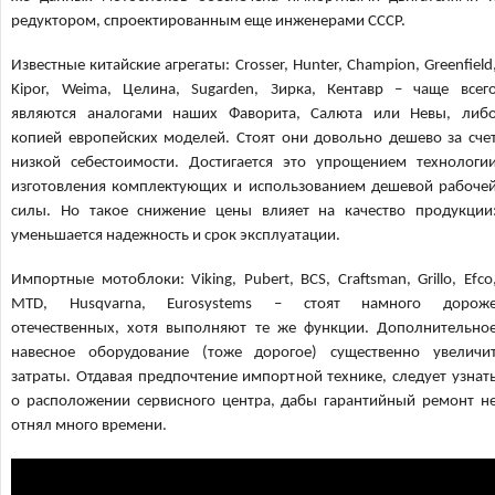
редуктором, спроектированным еще инженерами СССР.
Известные китайские агрегаты: Crosser, Hunter, Champion, Greenfield
Kipor, Weima, Целина, Sugarden, Зирка, Кентавр – чаще всег
являются аналогами наших Фаворита, Салюта или Невы, либ
копией европейских моделей. Стоят они довольно дешево за сче
низкой себестоимости. Достигается это упрощением технологи
изготовления комплектующих и использованием дешевой рабоче
силы. Но такое снижение цены влияет на качество продукции
уменьшается надежность и срок эксплуатации.
Импортные мотоблоки: Viking, Pubert, BCS, Craftsman, Grillo, Efco
MTD, Husqvarna, Eurosystems – стоят намного дорож
отечественных, хотя выполняют те же функции. Дополнительно
навесное оборудование (тоже дорогое) существенно увеличи
затраты. Отдавая предпочтение импортной технике, следует узнат
о расположении сервисного центра, дабы гарантийный ремонт н
отнял много времени.