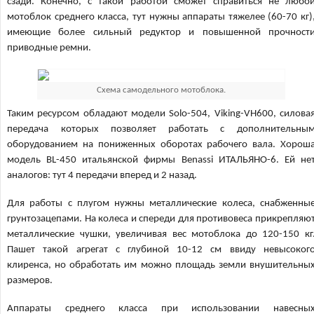
сзади. Конечно, с такой работой сможет справиться не любо
мотоблок среднего класса, тут нужны аппараты тяжелее (60-70 кг)
имеющие более сильный редуктор и повышенной прочност
приводные ремни.
Схема самодельного мотоблока.
Таким ресурсом обладают модели Solo-504, Viking-VH600, силова
передача которых позволяет работать с дополнительны
оборудованием на пониженных оборотах рабочего вала. Хорош
модель BL-450 итальянской фирмы Benassi ИТАЛЬЯНО-6. Ей не
аналогов: тут 4 передачи вперед и 2 назад.
Для работы с плугом нужны металлические колеса, снабженны
грунтозацепами. На колеса и спереди для противовеса прикрепляю
металлические чушки, увеличивая вес мотоблока до 120-150 кг
Пашет такой агрегат с глубиной 10-12 см ввиду невысоког
клиренса, но обработать им можно площадь земли внушительны
размеров.
Аппараты среднего класса при использовании навесны