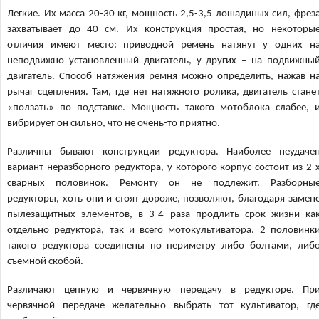
Легкие. Их масса 20-30 кг, мощность 2,5-3,5 лошадиных сил, фрез
захватывает до 40 см. Их конструкция простая, но некоторы
отличия имеют место: приводной ремень натянут у одних н
неподвижно установленный двигатель, у других – на подвижны
двигатель. Способ натяжения ремня можно определить, нажав н
рычаг сцепления. Там, где нет натяжного ролика, двигатель стане
«ползать» по подставке. Мощность такого мотоблока слабее, 
вибрирует он сильно, что не очень-то приятно.
Различны бывают конструкции редуктора. Наиболее неудаче
вариант неразборного редуктора, у которого корпус состоит из 2-
сварных половинок. Ремонту он не подлежит. Разборны
редукторы, хоть они и стоят дороже, позволяют, благодаря замен
пылезащитных элементов, в 3-4 раза продлить срок жизни ка
отдельно редуктора, так и всего мотокультиватора. 2 половинк
такого редуктора соединены по периметру либо болтами, либ
съемной скобой.
Различают цепную и червячную передачу в редукторе. Пр
червячной передаче желательно выбрать тот культиватор, гд