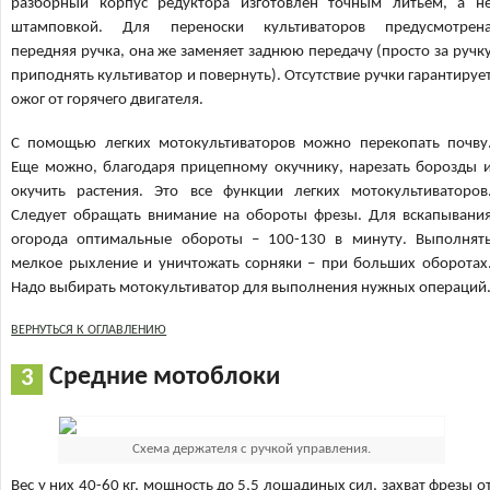
разборный корпус редуктора изготовлен точным литьем, а н
штамповкой. Для переноски культиваторов предусмотрен
передняя ручка, она же заменяет заднюю передачу (просто за ручк
приподнять культиватор и повернуть). Отсутствие ручки гарантируе
ожог от горячего двигателя.
С помощью легких мотокультиваторов можно перекопать почву
Еще можно, благодаря прицепному окучнику, нарезать борозды 
окучить растения. Это все функции легких мотокультиваторов
Следует обращать внимание на обороты фрезы. Для вскапывани
огорода оптимальные обороты – 100-130 в минуту. Выполнят
мелкое рыхление и уничтожать сорняки – при больших оборотах
Надо выбирать мотокультиватор для выполнения нужных операций
ВЕРНУТЬСЯ К ОГЛАВЛЕНИЮ
Средние мотоблоки
Схема держателя с ручкой управления.
Вес у них 40-60 кг, мощность до 5,5 лошадиных сил, захват фрезы о