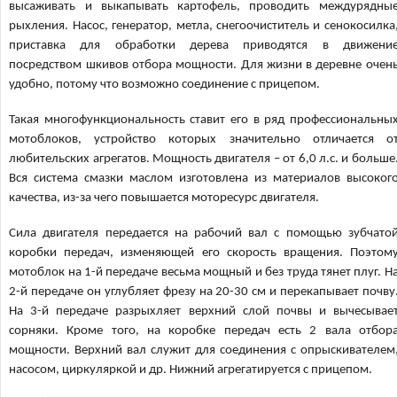
высаживать и выкапывать картофель, проводить междурядны
рыхления. Насос, генератор, метла, снегоочиститель и сенокосилка
приставка для обработки дерева приводятся в движени
посредством шкивов отбора мощности. Для жизни в деревне очен
удобно, потому что возможно соединение с прицепом.
Такая многофункциональность ставит его в ряд профессиональны
мотоблоков, устройство которых значительно отличается о
любительских агрегатов. Мощность двигателя – от 6,0 л.с. и больше
Вся система смазки маслом изготовлена из материалов высоког
качества, из-за чего повышается моторесурс двигателя.
Сила двигателя передается на рабочий вал с помощью зубчато
коробки передач, изменяющей его скорость вращения. Поэтом
мотоблок на 1-й передаче весьма мощный и без труда тянет плуг. Н
2-й передаче он углубляет фрезу на 20-30 см и перекапывает почву
На 3-й передаче разрыхляет верхний слой почвы и вычесывае
сорняки. Кроме того, на коробке передач есть 2 вала отбор
мощности. Верхний вал служит для соединения с опрыскивателем
насосом, циркуляркой и др. Нижний агрегатируется с прицепом.