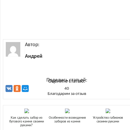
Автор:
Андрей
Поделись статьей:
Оцените статью:
40
Благодарим за отзыв
Как сделать забор из
Особенности возведения
Устройство габионов
бутового камня своими
заборов из камня
своими руками
руками?