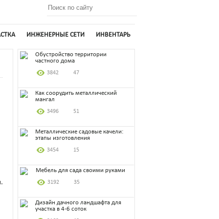
АСТКА
ИНЖЕНЕРНЫЕ СЕТИ
ИНВЕНТАРЬ
Обустройство территории
частного дома
3842
47
Как соорудить металлический
мангал
3496
51
Металлические садовые качели:
этапы изготовления
3454
15
Мебель для сада своими руками
.
3192
35
Дизайн дачного ландшафта для
участка в 4-6 соток