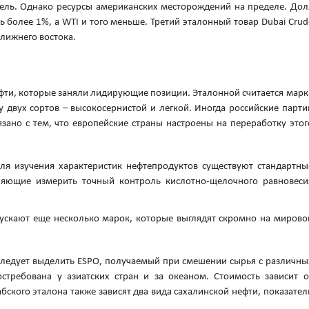
ель. Однако ресурсы американских месторождений на пределе. Дол
ь более 1%, а WTI и того меньше. Третий эталонный товар Dubai Crud
Ближнего востока.
ефти, которые заняли лидирующие позиции. Эталонной считается марк
зу двух сортов – высокосернистой и легкой. Иногда российские парти
язано с тем, что европейские страны настроены на переработку этог
для изучения характеристик нефтепродуктов существуют стандартны
ляющие измерить точный контроль кислотно-щелочного равновеси
ускают еще несколько марок, которые выглядят скромно на мирово
следует выделить ESPO, получаемый при смешении сырья с различны
стребована у азиатских стран и за океаном. Стоимость зависит о
бского эталона также зависят два вида сахалинской нефти, показател