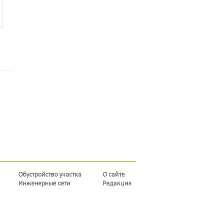
Обустройство участка
О сайте
Инженерные сети
Редакция
Инвентарь
cistit.expert
1
2
3