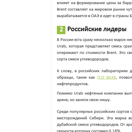
влияет на формирование цены за барр
Brent составляет на мировом рынке чут
вырабатывается в ОАЭ и идет в страны 
Российские лидеры
В России есть сразу несколько марок н
Urals, которая представляет смесь сра
опережают по стоимости Brent. Это св
сорта смеси углеводородов.
К слову, в российских лабораториях 
образцы, такие как
ГСО 8638
, позво
нефтепродуктов.
Помимо Urals нефтяные компании вып
арене, но заняли свою нишу.
Среди популярных российских сортов 
месторождений Сибири. Эта марка во
дубайской смеси углеводородов. От ара
серности которых составил 0,18%.