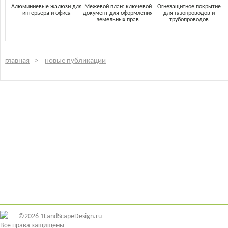
Алюминиевые жалюзи для
Межевой план: ключевой
Огнезащитное покрытие
интерьера и офиса
документ для оформления
для газопроводов и
земельных прав
трубопроводов
главная
новые публикации
©2026 1LandScapeDesign.ru
Все права защищены