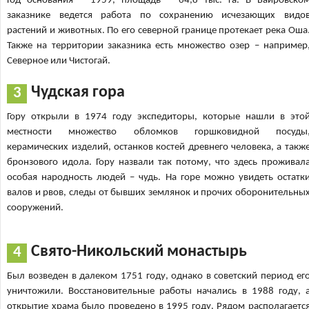
Год основания – 1959, площадь – 64,8 тыс. га. В Баировско
заказнике ведется работа по сохранению исчезающих видо
растений и животных. По его северной границе протекает река Оша
Также на территории заказника есть множество озер – например
Северное или Чистогай.
Чудская гора
Гору открыли в 1974 году экспедиторы, которые нашли в это
местности множество обломков горшковидной посуды
керамических изделий, останков костей древнего человека, а такж
бронзового идола. Гору назвали так потому, что здесь проживал
особая народность людей – чудь. На горе можно увидеть остатк
валов и рвов, следы от бывших землянок и прочих оборонительны
сооружений.
Свято-Никольский монастырь
Был возведен в далеком 1751 году, однако в советский период ег
уничтожили. Восстановительные работы начались в 1988 году, 
открытие храма было проведено в 1995 году. Рядом располагаетс