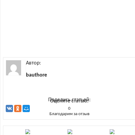
Автор:
bauthore
Поделись статьей:
Оцените статью:
0
Благодарим за отзыв