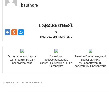
bauthore
Поделись статьей:
Оцените статью:
0
Благодарим за отзыв
Геотекстиль – материал
Svarnik.ru:
Newton Energy: ведущий
для строительства и
профессиональные
производитель
благоустройства
сварочные услуги в Санкт-
трансформаторных
Петербурге
подстанций в Казахстане
главная
новые записи