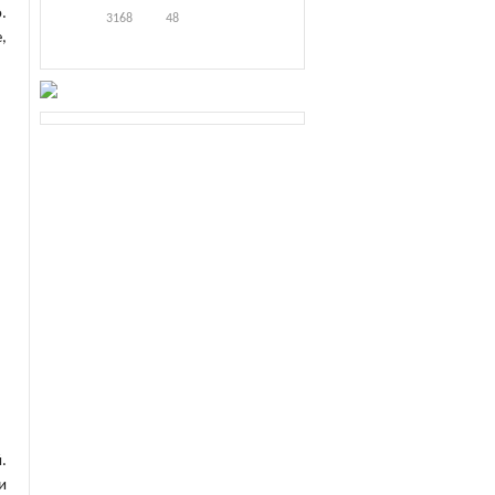
.
3168
48
,
.
и