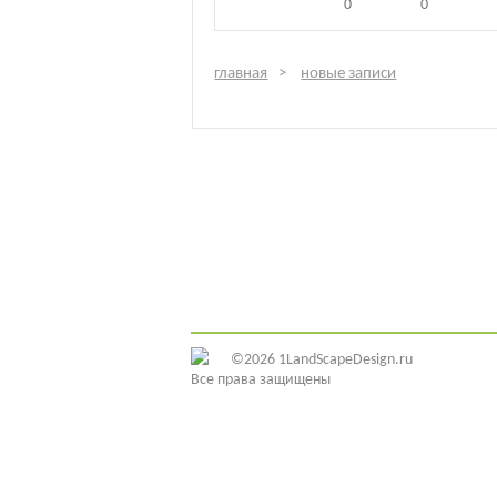
0
0
главная
новые записи
©2026 1LandScapeDesign.ru
Все права защищены
ИДЕИ ДИЗАЙНА
ЭЛЕМЕНТЫ ДЕКОРА