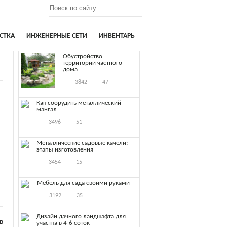
СТКА
ИНЖЕНЕРНЫЕ СЕТИ
ИНВЕНТАРЬ
Обустройство
территории частного
дома
3842
47
Как соорудить металлический
мангал
3496
51
Металлические садовые качели:
этапы изготовления
3454
15
Мебель для сада своими руками
3192
35
Дизайн дачного ландшафта для
в
участка в 4-6 соток