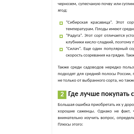
чернозем, супесчаную почву или суглин
ягод:
“Сибирская красавица”. Этот со
температурам. Плоды имеют средни
“Радуга”. Этот сорт отличается у
клубники кисло-сладкий, поэтому 
“Силач”. Еще один популярный со
скорость созревания на грядке. Так
Также среди садоводов нередко польз
подходят для средней полосы России, 
не только от выбранного сорта, но такж
Где лучше покупать
Большая ошибка приобретать их у дорог
хорошие саженцы. Однако не факт, 
внимательно изучить вопрос, определи
Плюсы этого: