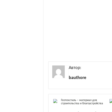
Автор:
bauthore
Геотекстиль – материал для
строительства и благоустройства