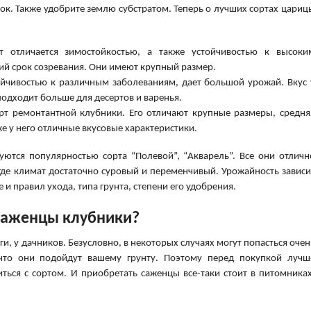
ок. Также удобрите землю субстратом. Теперь о лучших сортах цариц
рт отличается зимостойкостью, а также устойчивостью к высоки
й срок созревания. Они имеют крупный размер.
стойчивостью к различным заболеваниям, дает большой урожай. Вкус 
подходит больше для десертов и варенья.
рт ремонтантной клубники. Его отличают крупные размеры, средня
же у него отличные вкусовые характеристики.
уются популярностью сорта “Полевой”, “Акварель”. Все они отличн
где климат достаточно суровый и переменчивый. Урожайность зависи
е и правил ухода, типа грунта, степени его удобрения.
 саженцы клубники?
и, у дачников. Безусловно, в некоторых случаях могут попасться очен
что они подойдут вашему грунту. Поэтому перед покупкой лучш
ться с сортом. И приобретать саженцы все-таки стоит в питомниках