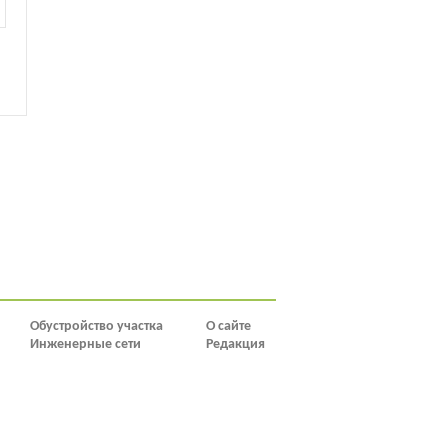
Обустройство участка
О сайте
Инженерные сети
Редакция
Инвентарь
cistit.expert
1
2
3
4