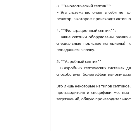
3. **Биологический септик**:
– Эта система включает в себя не то
реактор, в котором происходит активн
4. **Фильтрационный септик**:
– Такие септики оборудованы разли
специальные пористые материалы), 
попаданием в почву.
5. **Аэробный септик**:
– В аэробных септических системах д
способствуют более эффективному раз
Это лишь некоторые из типов септиков
производителя и специфики местных 
загрязнений, общую производительност