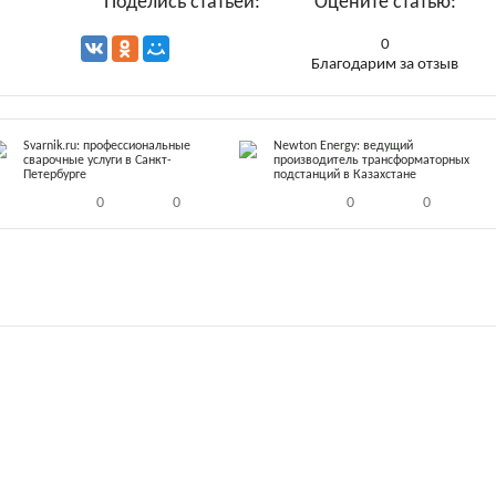
Поделись статьей:
Оцените статью:
0
Благодарим за отзыв
Svarnik.ru: профессиональные
Newton Energy: ведущий
сварочные услуги в Санкт-
производитель трансформаторных
Петербурге
подстанций в Казахстане
0
0
0
0