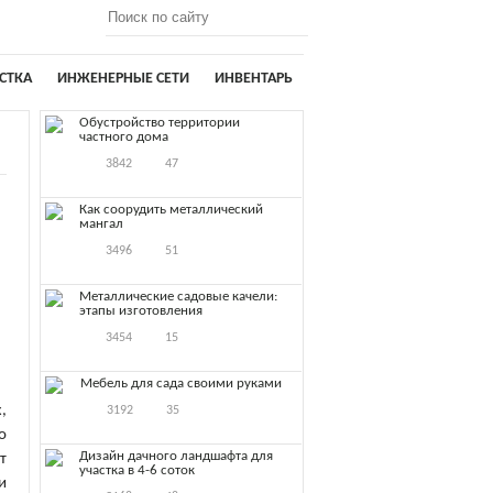
СТКА
ИНЖЕНЕРНЫЕ СЕТИ
ИНВЕНТАРЬ
Обустройство территории
частного дома
3842
47
Как соорудить металлический
мангал
3496
51
Металлические садовые качели:
этапы изготовления
3454
15
Мебель для сада своими руками
,
3192
35
о
Дизайн дачного ландшафта для
т
участка в 4-6 соток
и