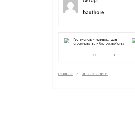
Автор:
bauthore
Геотекстиль – материал для
строительства и благоустройства
0
0
главная
новые записи