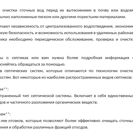
й очистки сточных вод перед их вытеснением в почву или водое
бычно наполненные песком или другими пористыми материалами.
ючают независимость от централизованного водоотведения, экономи
кую безопасность и возможность использования в удаленных районах
ика необходимо периодическое обслуживание, проверка и очистк
осы о септиках или вам нужна более подробная информация 
есняйтесь обращаться за помощью.
в септических систем, которые отличаются по технологии очистк
остям. Вот некоторые из наиболее распространенных видов септиков:
ем**:
траненный тип септической системы. Включает в себя единственны
дов и частичного разложения органических веществ.
ием**:
более отсеков, которые позволяют более эффективно очищать сточны
ления и обработки различных фракций отходов.