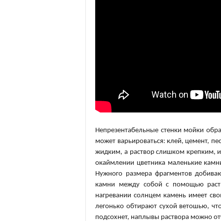
Непрезентабельные стенки мойки обра
может варьироваться: клей, цемент, песо
жидким, а раствор слишком крепким, ин
окаймлении цветника маленькие камн
Нужного размера фрагментов добива
камни между собой с помощью раств
нагревании солнцем камень имеет свой
легонько обтирают сухой ветошью, что
подсохнет, наплывы раствора можно от