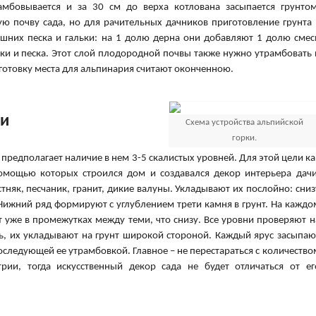
амбовывается и за 30 см до верха котлована засыпается грунтом
ю почву сада, но для рачительных дачников приготовление грунта 
шних песка и гальки: на 1 долю дерна они добавляют 1 долю смес
ьки и песка. Этот слой плодородной почвы также нужно утрамбовать 
готовку места для альпинария считают оконченною.
ки
Схема устройства альпийской
горки.
 предполагает наличие в нем 3-5 скалистых уровней. Для этой цели ка
помощью которых строился дом и создавался декор интерьера дачи
няк, песчаник, гранит, дикие валуны. Укладывают их послойно: сниз
Нижний ряд формируют с углублением трети камня в грунт. На каждо
 уже в промежутках между теми, что снизу. Все уровни проверяют н
сь, их укладывают на грунт широкой стороной. Каждый ярус засыпаю
следующей ее утрамбовкой. Главное – не перестараться с количество
ии, тогда искусственный декор сада не будет отличаться от ег