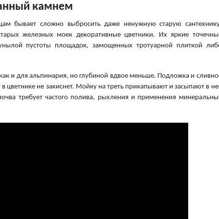
ванный камнем
ам бывает сложно выбросить даже ненужную старую сантехнику
старых железных моек декоративные цветники. Их яркие точечны
унылой пустоты площадок, замощенных тротуарной плиткой либ
как и для альпинария, но глубиной вдвое меньше. Подложка и сливно
 в цветнике не закиснет. Мойку на треть прикапывают и засыпают в не
почва требует частого полива, рыхления и применения минеральны