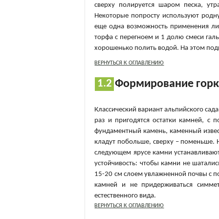
сверху полируется шаром песка, утр
Некоторые попросту используют родну
еще одна возможность применения ли
торфа с перегноем и 1 долю смеси гал
хорошенько полить водой. На этом под
ВЕРНУТЬСЯ К ОГЛАВЛЕНИЮ
Формирование гор
Классический вариант альпийского сада
раз и пригодятся остатки камней, с 
фундаментный камень, каменный извест
кладут побольше, сверху – поменьше. 
следующем ярусе камни устанавливают
устойчивость: чтобы камни не шатали
15-20 см слоем увлажненной почвы с по
камней и не придерживаться симметр
естественного вида.
ВЕРНУТЬСЯ К ОГЛАВЛЕНИЮ