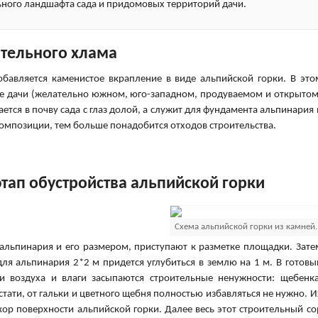
ьного ландшафта сада и придомовых территорий дачи.
ительного хлама
обавляется каменистое вкрапление в виде альпийской горки. В это
ке дачи (желательно южном, юго-западном, продуваемом и открытом
ется в почву сада с глаз долой, а служит для фундамента альпинария 
омпозиции, тем больше понадобится отходов строительства.
тап обустройства альпийской горки
Схема альпийской горки из камней.
льпинария и его размером, приступают к разметке площадки. Зате
для альпинария 2*2 м придется углубиться в землю на 1 м. В готовы
и воздуха и влаги засыпаются строительные ненужности: щебенка
стати, от гальки и цветного щебня полностью избавляться не нужно. И
кор поверхности альпийской горки. Далее весь этот строительный со