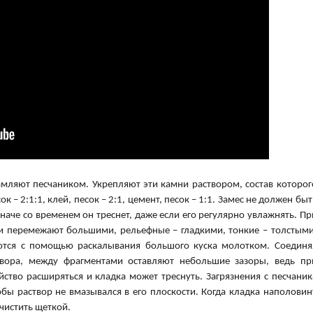
мляют песчаником. Укрепляют эти камни раствором, состав которог
к – 2:1:1, клей, песок – 2:1, цемент, песок – 1:1. Замес не должен быт
аче со временем он треснет, даже если его регулярно увлажнять. Пр
и перемежают большими, рельефные – гладкими, тонкие – толстыми
ются с помощью раскалывания большого куска молотком. Соединя
ора, между фрагментами оставляют небольшие зазоры, ведь пр
ство расширяться и кладка может треснуть. Загрязнения с песчаник
бы раствор не вмазывался в его плоскости. Когда кладка наполовин
чистить щеткой.