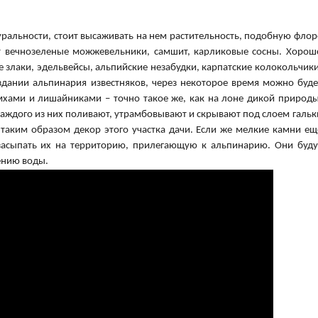
ральности, стоит высаживать на нем растительность, подобную флор
ут вечнозеленые можжевельники, самшит, карликовые сосны. Хорош
е злаки, эдельвейсы, альпийские незабудки, карпатские колокольчики
здании альпинария известняков, через некоторое время можно буде
мхами и лишайниками – точно такое же, как на лоне дикой природы
каждого из них поливают, утрамбовывают и скрывают под слоем гальк
 таким образом декор этого участка дачи. Если же мелкие камни ещ
 засыпать их на территорию, прилегающую к альпинарию. Они буду
ению воды.