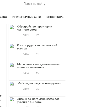
СТКА
ИНЖЕНЕРНЫЕ СЕТИ
ИНВЕНТАРЬ
Обустройство территории
частного дома
3842
47
Как соорудить металлический
мангал
3496
51
Металлические садовые качели:
этапы изготовления
3454
15
Мебель для сада своими руками
3192
35
т
Дизайн дачного ландшафта для
,
участка в 4-6 соток
я