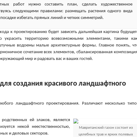
ных работ нужно составить план, сделать художественное
твуясь следующими правилами: размещать растения одного вида
и посадке избегать прямых линий и четких симметрий.
дхода к проектированию будет зависеть дальнейшая картина будущег
о украсить территорию всевозможными элементами, такими как
 штучные водоемы малые архитектурные формы. Главное понять, чт
армоничное сочетание всех элементов, сбалансированная композиция
 окружающий мир и радовать вас и ваших гостей.
для создания красивого ландшафтного
любого ландшафтного проектирования. Различают несколько типо
 родственных ей злаков, является
изуется некой неестественностью,
Мавританский газон состоит из
вных и деловых секторов.
целебных трав и ярких полевых