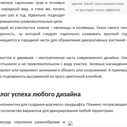
 четкую гармонию трав и полевых
цветов. Такой газон неприхотлив,
 нарядный вид, к тому же, косить
но выглядит очень эффектно.
лько раз в год. Идеально подходит
екреационно-развлекательные цели.
ящий из узколистых злаков – овсяницы и полевицы. Газон такого тип
рхность, за которой следует тщательно ухаживать круглый год
змещается в парадной части для обрамления декоративных растений 
 кустов и деревьев – неотъемлемая часть современного дизайна. Он
устынном и не привлекательном с виду участке. Зеленые насаждения
кроют или привлекут внимание к объекту или сооружению. К примеру
о подчеркнуть высаженной по кругу цветочной клумбой.
лог успеха любого дизайна
мпонентом для создания красивого ландшафта. Помимо потрясающег
е количество вариантов для декорирования любой территории.
исуще огромное разнообразие и