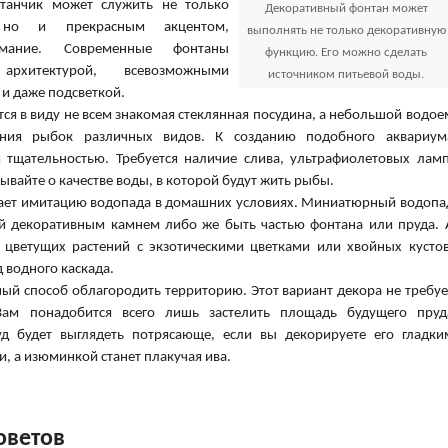
танчик может служить не только
Декоративный фонтан может
 но и прекрасным акцентом,
выполнять не только декоративную
мание. Современные фонтаны
функцию. Его можно сделать
архитектурой, всевозможными
источником питьевой воды.
и даже подсветкой.
ся в виду не всем знакомая стеклянная посудина, а небольшой водое
ния рыбок различных видов. К созданию подобного аквариум
тщательностью. Требуется наличие слива, ультрафиолетовых ламп
ывайте о качестве воды, в которой будут жить рыбы.
здает имитацию водопада в домашних условиях. Миниатюрный водопа
ой декоративным камнем либо же быть частью фонтана или пруда. 
цветущих растений с экзотическими цветками или хвойных кустов
 водного каскада.
ый способ облагородить территорию. Этот вариант декора не требуе
Вам понадобится всего лишь застелить площадь будущего пруд
д будет выглядеть потрясающе, если вы декорируете его гладки
, а изюминкой станет плакучая ива.
оветов