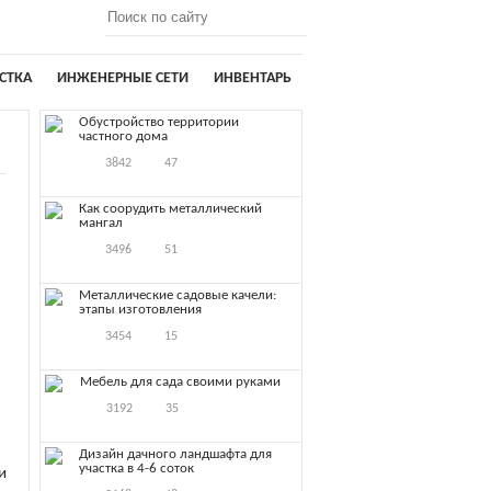
СТКА
ИНЖЕНЕРНЫЕ СЕТИ
ИНВЕНТАРЬ
Обустройство территории
частного дома
3842
47
Как соорудить металлический
мангал
3496
51
Металлические садовые качели:
этапы изготовления
3454
15
Мебель для сада своими руками
3192
35
Дизайн дачного ландшафта для
участка в 4-6 соток
и