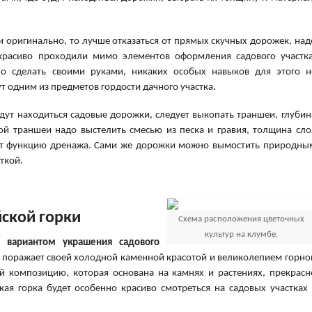
 и оригинально, то лучше отказаться от прямых скучных дорожек, над
красиво проходили мимо элементов оформления садового участка
но сделать своими руками, никаких особых навыков для этого н
т одним из предметов гордости дачного участка.
удут находиться садовые дорожки, следует выкопать траншеи, глубин
кой траншеи надо выстелить смесью из песка и гравия, толщина сло
ет функцию дренажа. Сами же дорожки можно вымостить природны
ткой.
йской горки
Схема расположения цветочных
культур на клумбе.
 вариантом украшения садового
 поражает своей холодной каменной красотой и великолепием горно
ой композицию, которая основана на камнях и растениях, прекрасн
ая горка будет особенно красиво смотреться на садовых участках 