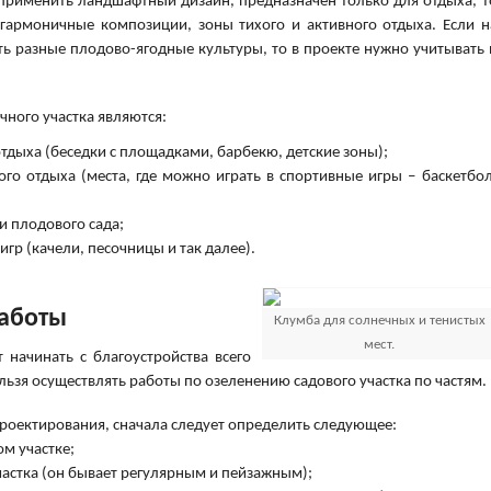
 применить ландшафтный дизайн, предназначен только для отдыха, т
гармоничные композиции, зоны тихого и активного отдыха. Если н
ь разные плодово-ягодные культуры, то в проекте нужно учитывать 
ного участка являются:
отдыха (беседки с площадками, барбекю, детские зоны);
ого отдыха (места, где можно играть в спортивные игры – баскетбол
и плодового сада;
игр (качели, песочницы и так далее).
работы
Клумба для солнечных и тенистых
мест.
 начинать с благоустройства всего
ельзя осуществлять работы по озеленению садового участка по частям.
роектирования, сначала следует определить следующее:
ом участке;
частка (он бывает регулярным и пейзажным);