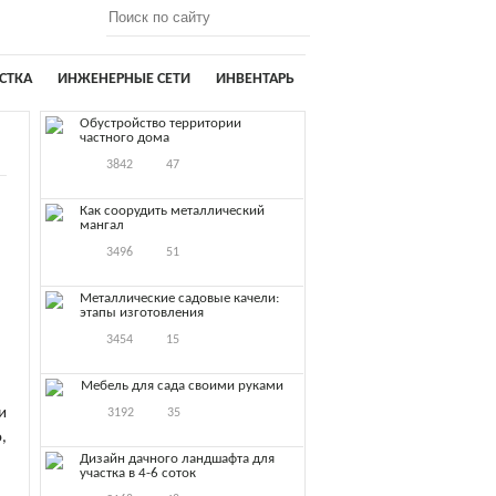
СТКА
ИНЖЕНЕРНЫЕ СЕТИ
ИНВЕНТАРЬ
Обустройство территории
частного дома
3842
47
Как соорудить металлический
мангал
3496
51
Металлические садовые качели:
этапы изготовления
3454
15
Мебель для сада своими руками
и
3192
35
,
Дизайн дачного ландшафта для
участка в 4-6 соток