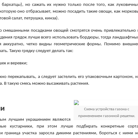
 бархатцы), но сажать их нужно только после того, как луковичны
, которую оно отбрасывает, можно посадить такие овощи, как морковь
товой салат, петрушка, кинза).
со смешанными посадками овощей смотрятся очень привлекательно 
ждения грядок лучше всего использовать бордюры, тогда ландшафтны
ся аккуратно, четко видны геометрические формы. Помимо внешне
ать. Такую грядку следует делать так:
ек и веревки;
ужно перекапывать, а следует застелить его упаковочным картоном, н
а. В такую смесь можно высаживать растения.
ии
Схема устройства газона с
применением газонной решетки.
амым лучшим украшением являются
ные кустарники, при этом лучше подбирать конкретные сорта
ли граница участка заросла дикими растениями, бороться с ними н