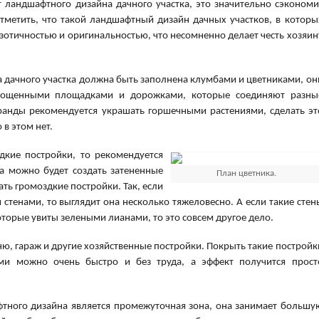
т ландшафтного дизайна дачного участка, это значительно сэкономи
отметить, что такой ландшафтный дизайн дачных участков, в которы
зотичностью и оригинальностью, что несомненно делает честь хозяин
 дачного участка должна быть заполнена клумбами и цветниками, он
ощенными площадками и дорожками, которые соединяют разны
еранды рекомендуется украшать горшечными растениями, сделать эт
в этом нет.
дкие постройки, то рекомендуется
да можно будет создать затененные
План цветника.
ать громоздкие постройки. Так, если
 стенами, то выглядит она несколько тяжеловесно. А если такие стен
оторые увиты зелеными лианами, то это совсем другое дело.
ю, гараж и другие хозяйственные постройки. Покрыть такие постройк
и можно очень быстро и без труда, а эффект получится прост
тного дизайна является промежуточная зона, она занимает большу