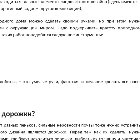
 находиться главные элементы ландшафтного дизайна (здесь имеются 
екоративный водоем, другие композиции);
одного дома можно сделать своими руками, но при этом нужн
зан с окружающим миром. Надо подчеркивать красоту природног
Для таких работ понадобятся следующие инструменты:
адобится, – это умелые руки, фантазия и желание сделать все очен
е дорожки?
от разных пеньков, сильные неровности почвы тоже нужно устранить
го дизайна являются дорожки. Перед тем как их сделать, нужн
тами, где будут находиться дорожки, выбрать их толщину и материал