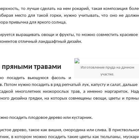
ерхность, то лучше сделать на нем рокарий, такая композиция боле
Выбирая место для такой горки, нужно учитывать, что оно не должн
лора привычна для яркого солнца.
нируется выращивать овощи и фрукты, то можно совместить красивое 
омпонентов отличный ландшафтный дизайн.
и пряными травами
Изготовление пруда на дачном
участке.
но посадить вьющуюся фасоль и
в. Потом нужно посадить в ряд репчатый лук, капусту и салат, дальше 
осадкой многолетних низкорослых трав, а именно маргариток. Над
фтного дизайна грядки, на которых совмещены овощи, цветы и пряны
ужно посадить плодовое дерево или кустарник.
истое дерево, такое как вишня, смородина или слива. В приствольно
тник, в котором можно посадить такие цветы как тюльпаны, мускари