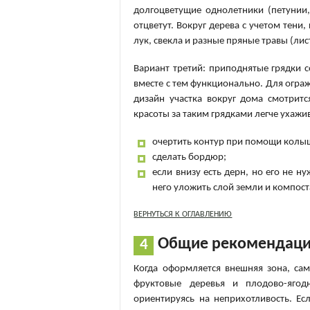
долгоцветущие однолетники (петунии,
отцветут. Вокруг дерева с учетом тени
лук, свекла и разные пряные травы (лис
Вариант третий: приподнятые грядки 
вместе с тем функционально. Для огра
дизайн участка вокруг дома смотрит
красоты за таким грядками легче ухажив
очертить контур при помощи колыш
сделать бордюр;
если внизу есть дерн, но его не н
него уложить слой земли и компост
ВЕРНУТЬСЯ К ОГЛАВЛЕНИЮ
Общие рекомендац
Когда оформляется внешняя зона, с
фруктовые деревья и плодово-ягод
ориентируясь на неприхотливость. Ес