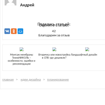
Андрей
Поделись статьей:
Оцените статью:
42
Благодарим за отзыв
Монтаж мембраны
Вторичка или новостройка
Ландшафтный дизайн
ТехноНИКОЛЬ –
в СПб: где дешевле?
особенности, ошибки и
рекомендации
главная
идеи дизайна
планирование