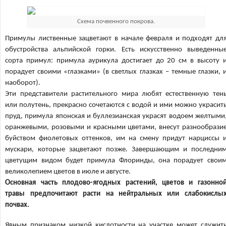
Схема почвенного покрова.
Примулы лиственные зацветают в начале февраля и подходят дл
обустройства альпийской горки. Есть искусственно выведенны
сорта примул: примула аурикула достигает до 20 см в высоту 
порадует своими «глазками» (в светлых глазках – темные глазки, 
наоборот).
Эти представители растительного мира любят естественную тен
или полутень, прекрасно сочетаются с водой и ими можно украсит
пруд, примула японская и буллезианская украсят водоем желтыми
оранжевыми, розовыми и красными цветами, внесут разнообрази
буйством фиолетовых оттенков, им на смену придут нарциссы 
мускари, которые зацветают позже. Завершающим и последни
цветущим видом будет примула Флоринды, она порадует свои
великолепием цветов в июле и августе.
Основная часть плодово-ягодных растений, цветов и газонно
травы предпочитают расти на нейтральных или слабокислы
почвах.
Явным признаком низкой кислотности на участке может служит