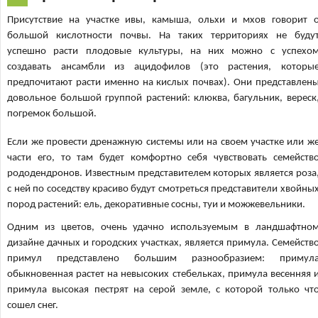
Присутствие на участке ивы, камыша, ольхи и мхов говорит 
большой кислотности почвы. На таких территориях не буду
успешно расти плодовые культуры, на них можно с успехо
создавать ансамбли из ацидофилов (это растения, которы
предпочитают расти именно на кислых почвах). Они представлен
довольное большой группой растений: клюква, багульник, вереск
погремок большой.
Если же провести дренажную системы или на своем участке или ж
части его, то там будет комфортно себя чувствовать семейств
рододендронов. Известным представителем которых является роза
с ней по соседству красиво будут смотреться представители хвойны
пород растений: ель, декоративные сосны, туи и можжевельники.
Одним из цветов, очень удачно используемым в ландшафтно
дизайне дачных и городских участках, является примула. Семейств
примул представлено большим разнообразием: примул
обыкновенная растет на невысоких стебельках, примула весенняя 
примула высокая пестрят на серой земле, с которой только чт
сошел снег.