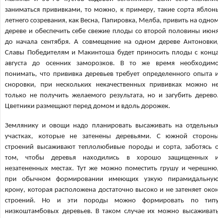
заниматься прививками, то можно, к примеру, такие сорта яблон
летнего созревания, как Весна, Папировка, Мелба, привить на одно
дереве и обеспечить себе свежие плоды со второй половины июн
до начала сентября. А совмещение на одном дереве Антоновки
Славы Победителям и Макинтоша будет приносить плоды с конц
августа до осенних заморозков. В то же время необходим
понимать, что прививка деревьев требует определенного опыта 
сноровки, при нескольких некачественных прививках можно н
только не получить желаемого результата, но и загубить дерево
Цветники размещают перед домом и вдоль дорожек.
Землянику и овощи надо планировать высаживать на отдельны
участках, которые не затенены деревьями. С южной сторон
строений высаживают теплолюбивые породы и сорта, заботясь 
том, чтобы деревья находились в хорошо защищенных 
незатененных местах. Тут же можно поместить грушу и черешню
при обычном формировании имеющих узкую пирамидальну
крону, которая расположена достаточно высоко и не затеняет око
строений. Но и эти породы можно формировать по тип
низкоштамбовых деревьев. В таком случае их можно высаживат