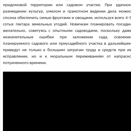
придомовой территории или садовом участке. При удачно
размещении культур, умелом и грамотном ведении дела можн
сполна обеспечить семью фруктами и овощами, используя всего 4-
сотых гектара земельных угодий. Новичкам планировать посадк
желательно, советуясь с опытными садоводами, поскольку даж
незначительные ошибки при заложении сада, освоени
планируемого садового или приусадебного участка в дальнейше
приведут не только к большим затратам труда и средств при и
исправлении, но и к моральным переживаниям от напрасн
потраченного времени.