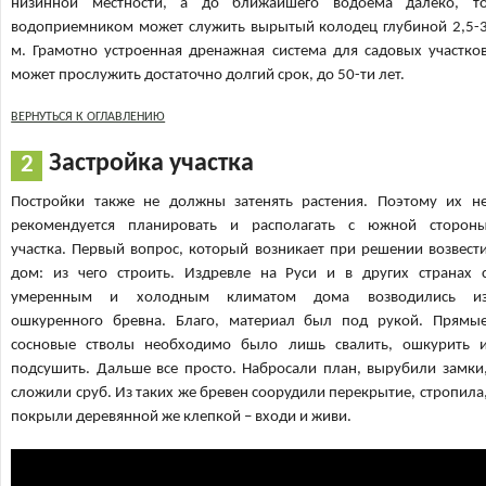
низинной местности, а до ближайшего водоема далеко, т
водоприемником может служить вырытый колодец глубиной 2,5-
м. Грамотно устроенная дренажная система для садовых участко
может прослужить достаточно долгий срок, до 50-ти лет.
ВЕРНУТЬСЯ К ОГЛАВЛЕНИЮ
Застройка участка
Постройки также не должны затенять растения. Поэтому их н
рекомендуется планировать и располагать с южной сторон
участка. Первый вопрос, который возникает при решении возвест
дом: из чего строить. Издревле на Руси и в других странах 
умеренным и холодным климатом дома возводились и
ошкуренного бревна. Благо, материал был под рукой. Прямы
сосновые стволы необходимо было лишь свалить, ошкурить 
подсушить. Дальше все просто. Набросали план, вырубили замки
сложили сруб. Из таких же бревен соорудили перекрытие, стропила
покрыли деревянной же клепкой – входи и живи.