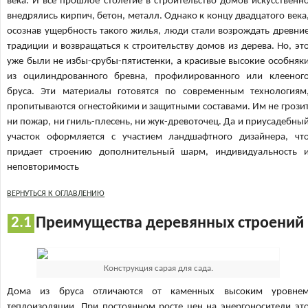
века. И все прошлое столетие в строительство домов искусственн
внедрялись кирпич, бетон, металл. Однако к концу двадцатого века
осознав ущербность такого жилья, люди стали возрождать древни
традиции и возвращаться к строительству домов из дерева. Но, эт
уже были не избы-срубы-пятистенки, а красивые высокие особняк
из оцилиндрованного бревна, профилированного или клееног
бруса. Эти материалы готовятся по современным технологиям
пропитываются огнестойкими и защитными составами. Им не грози
ни пожар, ни гниль-плесень, ни жук-древоточец. Да и приусадебны
участок оформляется с участием ландшафтного дизайнера, чт
придает строению дополнительный шарм, индивидуальность 
неповторимость
ВЕРНУТЬСЯ К ОГЛАВЛЕНИЮ
Преимущества деревянных строений
Конструкция сарая для сада.
Дома из бруса отличаются от каменных высоким уровне
теплоизоляции. При постоянном росте цен на энергоносители эт