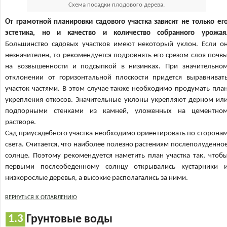
Схема посадки плодового дерева.
От грамотной планировки садового участка зависит не только ег
эстетика, но и качество и количество собранного урожая
Большинство садовых участков имеют некоторый уклон. Если о
незначителен, то рекомендуется подровнять его срезом слоя почв
на возвышенности и подсыпкой в низинках. При значительно
отклонении от горизонтальной плоскости придется выравниват
участок частями. В этом случае также необходимо продумать пла
укрепления откосов. Значительные уклоны укрепляют дерном ил
подпорными стенками из камней, уложенных на цементно
растворе.
Сад приусадебного участка необходимо ориентировать по сторона
света. Считается, что наиболее полезно растениям послеполуденно
солнце. Поэтому рекомендуется наметить план участка так, чтоб
первыми послеобеденному солнцу открывались кустарники 
низкорослые деревья, а высокие располагались за ними.
ВЕРНУТЬСЯ К ОГЛАВЛЕНИЮ
Грунтовые воды