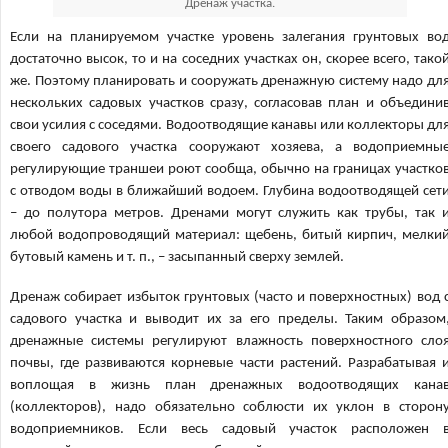
Дренаж участка.
Если на планируемом участке уровень залегания грунтовых во
достаточно высок, то и на соседних участках он, скорее всего, тако
же. Поэтому планировать и сооружать дренажную систему надо дл
нескольких садовых участков сразу, согласовав план и объедини
свои усилия с соседями. Водоотводящие канавы или коллекторы дл
своего садового участка сооружают хозяева, а водоприемны
регулирующие траншеи роют сообща, обычно на границах участко
с отводом воды в ближайший водоем. Глубина водоотводящей сет
– до полутора метров. Дренами могут служить как трубы, так 
любой водопроводящий материал: щебень, битый кирпич, мелки
бутовый камень и т. п., – засыпанный сверху землей.
Дренаж собирает избыток грунтовых (часто и поверхностных) вод 
садового участка и выводит их за его пределы. Таким образом
дренажные системы регулируют влажность поверхностного сло
почвы, где развиваются корневые части растений. Разрабатывая 
воплощая в жизнь план дренажных водоотводящих кана
(коллекторов), надо обязательно соблюсти их уклон в сторон
водоприемников. Если весь садовый участок расположен 