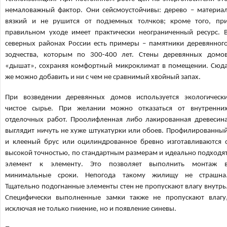
немаловажный фактор. Они сейсмоустойчивы: дерево – материа
вязкий и не рушится от подземных толчков; кроме того, пр
правильном уходе имеет практически неограниченный ресурс. 
северных районах России есть примеры – памятники деревянног
зодчества, которым по 300-400 лет. Стены деревянных домо
«дышат», сохраняя комфортный микроклимат в помещении. Сюд
же можно добавить и ни с чем не сравнимый хвойный запах.
При возведении деревянных домов используется экологическ
чистое сырье. При желании можно отказаться от внутренни
отделочных работ. Проолифленная либо лакированная древесин
выглядит ничуть не хуже штукатурки или обоев. Профилированны
и клееный брус или оцилиндрованное бревно изготавливаются 
высокой точностью, по стандартным размерам и идеально подходя
элемент к элементу. Это позволяет выполнить монтаж 
минимальные сроки. Непогода такому жилищу не страшна
Тщательно подогнанные элементы стен не пропускают влагу внутрь
Специфически выполненные замки также не пропускают влагу
исключая не только гниение, но и появление синевы.