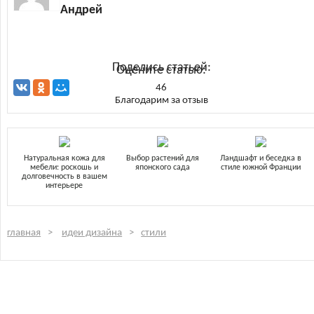
Андрей
Поделись статьей:
Оцените статью:
46
Благодарим за отзыв
Натуральная кожа для
Выбор растений для
Ландшафт и беседка в
мебели: роскошь и
японского сада
стиле южной Франции
долговечность в вашем
интерьере
главная
идеи дизайна
стили