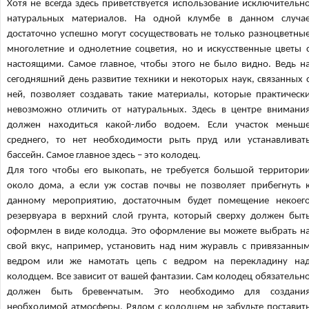
Хотя не всегда здесь приветствуется использование исключительн
натуральных материалов. На одной клумбе в данном случа
достаточно успешно могут сосуществовать не только разноцветны
многолетние и однолетние соцветия, но и искусственные цветы 
настоящими. Самое главное, чтобы этого не было видно. Ведь н
сегодняшний день развитие техники и некоторых наук, связанных 
ней, позволяет создавать такие материалы, которые практическ
невозможно отличить от натуральных. Здесь в центре внимани
должен находиться какой-либо водоем. Если участок меньш
среднего, то нет необходимости рыть пруд или устанавливат
бассейн. Самое главное здесь – это колодец.
Для того чтобы его выкопать, не требуется большой территори
около дома, а если уж состав почвы не позволяет прибегнуть 
данному мероприятию, достаточным будет помещение некоег
резервуара в верхний слой грунта, который сверху должен быт
оформлен в виде колодца. Это оформление вы можете выбрать н
свой вкус, например, установить над ним журавль с привязанны
ведром или же намотать цепь с ведром на перекладину на
колодцем. Все зависит от вашей фантазии. Сам колодец обязательн
должен быть бревенчатым. Это необходимо для создани
необходимой атмосферы. Рядом с колодцем не забудьте поставит