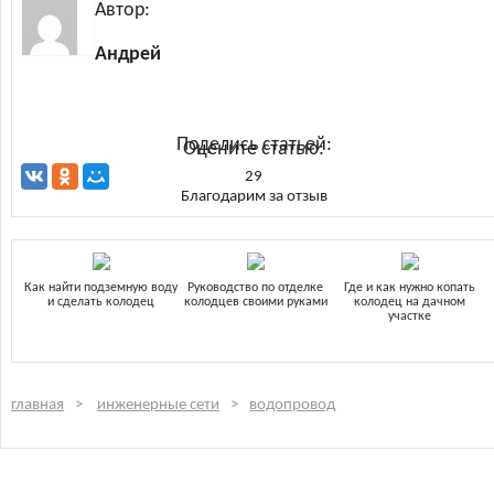
Автор:
Андрей
Поделись статьей:
Оцените статью:
29
Благодарим за отзыв
Как найти подземную воду
Руководство по отделке
Где и как нужно копать
и сделать колодец
колодцев своими руками
колодец на дачном
участке
главная
инженерные сети
водопровод