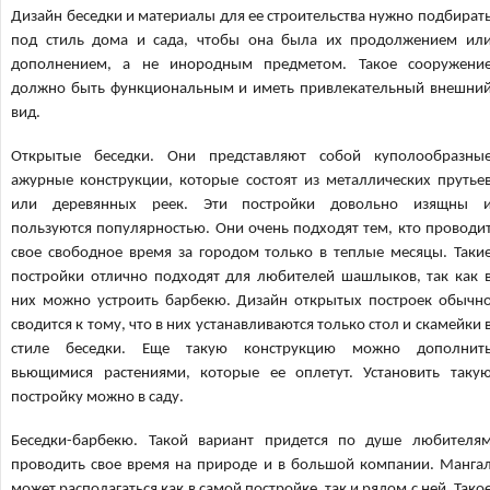
Дизайн беседки и материалы для ее строительства нужно подбират
под стиль дома и сада, чтобы она была их продолжением ил
дополнением, а не инородным предметом. Такое сооружени
должно быть функциональным и иметь привлекательный внешни
вид.
Открытые беседки. Они представляют собой куполообразны
ажурные конструкции, которые состоят из металлических прутье
или деревянных реек. Эти постройки довольно изящны 
пользуются популярностью. Они очень подходят тем, кто проводи
свое свободное время за городом только в теплые месяцы. Таки
постройки отлично подходят для любителей шашлыков, так как 
них можно устроить барбекю. Дизайн открытых построек обычн
сводится к тому, что в них устанавливаются только стол и скамейки 
стиле беседки. Еще такую конструкцию можно дополнит
вьющимися растениями, которые ее оплетут. Установить таку
постройку можно в саду.
Беседки-барбекю. Такой вариант придется по душе любителя
проводить свое время на природе и в большой компании. Манга
может располагаться как в самой постройке, так и рядом с ней. Тако