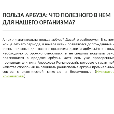
ПОЛЬЗА АРБУЗА: ЧТО ПОЛЕЗНОГО В НЕМ
ДЛЯ НАШЕГО ОРГАНИЗМА?
А так ли значительна польза арбуза? Давайте разберемся. В само
конце летнего периода, в начале осени появляются долгожданные 
очень полезные для нашего организма дыни и арбузы.Но к этом
необходимо осторожно относиться, и не спешить покупать ран
появившиеся в продаже арбузы. Хотя есть уже проверенны
производители типа Агросоюза Романовский, которые с гарантие
качества способный выращивать раннеспелые арбузы премиальны
сортов с экзотической мякотью и бессемянные (
Императо
Романовский
).