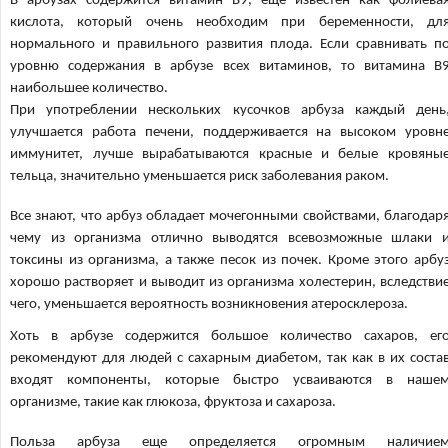
В арбузах содержится витамин В9, еще известен как фолиева
кислота, который очень необходим при беременности, дл
нормального и правильного развития плода. Если сравнивать п
уровню содержания в арбузе всех витаминов, то витамина В
наибольшее количество.
При употреблении нескольких кусочков арбуза каждый день
улучшается работа печени, поддерживается на высоком уровн
иммунитет, лучше вырабатываются красные и белые кровяны
тельца, значительно уменьшается риск заболевания раком.
Все знают, что арбуз обладает мочегонными свойствами, благодар
чему из организма отлично выводятся всевозможные шлаки 
токсины из организма, а также песок из почек. Кроме этого арбу
хорошо растворяет и выводит из организма холестерин, вследстви
чего, уменьшается вероятность возникновения атеросклероза.
Хоть в арбузе содержится большое количество сахаров, ег
рекомендуют для людей с сахарным диабетом, так как в их соста
входят компоненты, которые быстро усваиваются в наше
организме, такие как глюкоза, фруктоза и сахароза.
Польза арбуза еще определяется огромным наличие