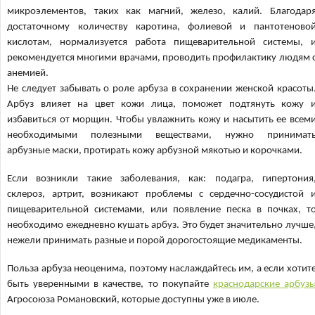
микроэлементов, таких как магний, железо, калий. Благодар
достаточному количеству каротина, фолиевой и пантотеново
кислотам, нормализуется работа пищеварительной системы, 
рекомендуется многими врачами, проводить профилактику людям 
анемией.
Не следует забывать о роле арбуза в сохранении женской красоты
Арбуз влияет на цвет кожи лица, поможет подтянуть кожу 
избавиться от морщин. Чтобы увлажнить кожу и насытить ее всем
необходимыми полезными веществами, нужно принимат
арбузные маски, протирать кожу арбузной мякотью и корочками.
Если возникли такие заболевания, как: подагра, гипертония
склероз, артрит, возникают проблемы с сердечно-сосудистой 
пищеварительной системами, или появление песка в почках, т
необходимо ежедневно кушать арбуз. Это будет значительно лучше
нежели принимать разные и порой дорогостоящие медикаменты.
Польза арбуза неоценима, поэтому наслаждайтесь им, а если хотит
быть уверенными в качестве, то покупайте
краснодарские арбуз
Агросоюза Романовский, которые доступны уже в июле.