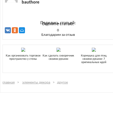
bauthore
Поделись статьей:
Оцените статью:
0
Благодарим за отзыв
Как организовать торговое
Как сделать скворечник
Кормушка для птиц
пространство у стены
своими руками
своими руками: 7
оригинальных идей
главная
элементы декора
другое