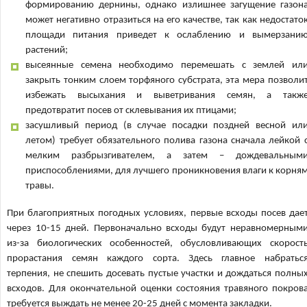
формированию дернины, однако излишнее загущение газон
может негативно отразиться на его качестве, так как недостато
площади питания приведет к ослаблению и вымерзани
растений;
высеянные семена необходимо перемешать с землей ил
закрыть тонким слоем торфяного субстрата, эта мера позволи
избежать высыхания и выветривания семян, а такж
предотвратит посев от склевывания их птицами;
засушливый период (в случае посадки поздней весной ил
летом) требует обязательного полива газона сначала лейкой 
мелким разбрызгивателем, а затем – дождевальным
приспособлениями, для лучшего проникновения влаги к корня
травы.
При благоприятных погодных условиях, первые всходы посев дае
через 10-15 дней. Первоначально всходы будут неравномерным
из-за биологических особенностей, обусловливающих скорост
прорастания семян каждого сорта. Здесь главное набратьс
терпения, не спешить досевать пустые участки и дождаться полны
всходов. Для окончательной оценки состояния травяного покров
требуется выждать не менее 20-25 дней с момента закладки.