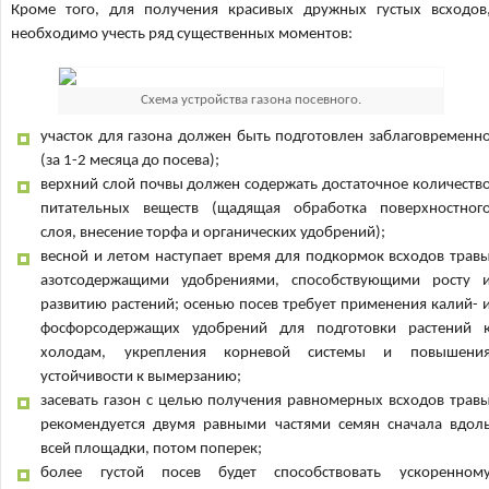
Кроме того, для получения красивых дружных густых всходов
необходимо учесть ряд существенных моментов:
Схема устройства газона посевного.
участок для газона должен быть подготовлен заблаговременн
(за 1-2 месяца до посева);
верхний слой почвы должен содержать достаточное количеств
питательных веществ (щадящая обработка поверхностног
слоя, внесение торфа и органических удобрений);
весной и летом наступает время для подкормок всходов трав
азотсодержащими удобрениями, способствующими росту 
развитию растений; осенью посев требует применения калий- 
фосфорсодержащих удобрений для подготовки растений 
холодам, укрепления корневой системы и повышени
устойчивости к вымерзанию;
засевать газон с целью получения равномерных всходов трав
рекомендуется двумя равными частями семян сначала вдол
всей площадки, потом поперек;
более густой посев будет способствовать ускоренном