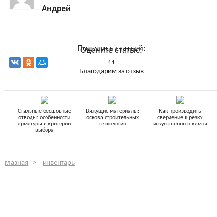
Андрей
Поделись статьей:
Оцените статью:
41
Благодарим за отзыв
Стальные бесшовные
Вяжущие материалы:
Как производить
отводы: особенности
основа строительных
сверление и резку
арматуры и критерии
технологий
искусственного камня
выбора
главная
инвентарь