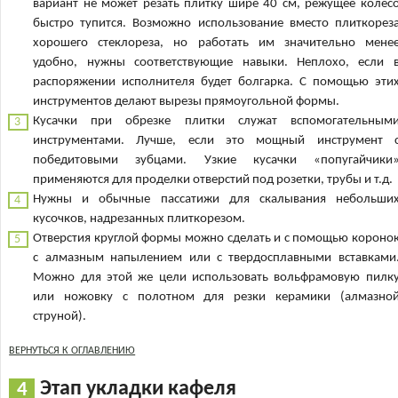
вариант не может резать плитку шире 40 см, режущее колес
быстро тупится. Возможно использование вместо плиткорез
хорошего стеклореза, но работать им значительно мене
удобно, нужны соответствующие навыки. Неплохо, если 
распоряжении исполнителя будет болгарка. С помощью эти
инструментов делают вырезы прямоугольной формы.
Кусачки при обрезке плитки служат вспомогательным
инструментами. Лучше, если это мощный инструмент 
победитовыми зубцами. Узкие кусачки «попугайчики
применяются для проделки отверстий под розетки, трубы и т.д.
Нужны и обычные пассатижи для скалывания небольши
кусочков, надрезанных плиткорезом.
Отверстия круглой формы можно сделать и с помощью короно
с алмазным напылением или с твердосплавными вставками
Можно для этой же цели использовать вольфрамовую пилк
или ножовку с полотном для резки керамики (алмазно
струной).
ВЕРНУТЬСЯ К ОГЛАВЛЕНИЮ
Этап укладки кафеля