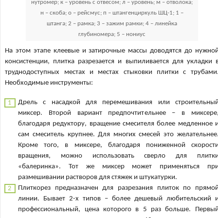
нутромер; к – уровень с отвесом; л – уровень; м – отволока;
н – скоба; о – рейсмус; п – штангенциркуль ШЦ-1; 1 –
штанга; 2 – рамка; 3 – зажим рамки; 4 – линейка
глубиномера; 5 – нониус
На этом этапе клеевые и затирочные массы доводятся до нужно
консистенции, плитка разрезается и выпиливается для укладки 
труднодоступных местах и местах стыковки плитки с трубами
Необходимые инструменты:
Дрель с насадкой для перемешивания или строительны
миксер. Второй вариант предпочтительнее – в миксере
благодаря редуктору, вращение смесителя более медленное 
сам смеситель крупнее. Для многих смесей это желательнее
Кроме того, в миксере, благодаря пониженной скорост
вращения, можно использовать сверло для плитк
«балеринка». Тот же миксер может применяться пр
размешивании растворов для стяжек и штукатурки.
Плиткорез предназначен для разрезания плиток по прямо
линии. Бывает 2-х типов – более дешевый любительский 
профессиональный, цена которого в 5 раз больше. Первы