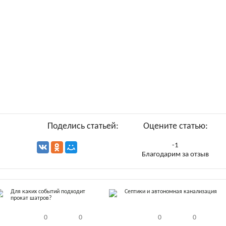
Поделись статьей:
Оцените статью:
-1
Благодарим за отзыв
Для каких событий подходит
Септики и автономная канализация
прокат шатров?
0
0
0
0