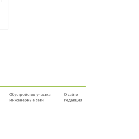
Обустройство участка
О сайте
Инженерные сети
Редакция
Инвентарь
cistit.expert
1
2
3
4
5