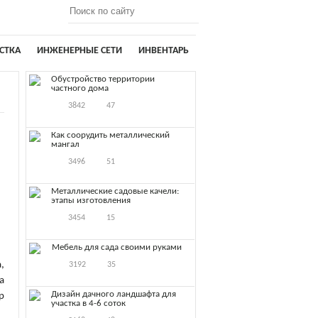
СТКА
ИНЖЕНЕРНЫЕ СЕТИ
ИНВЕНТАРЬ
Обустройство территории
частного дома
3842
47
Как соорудить металлический
мангал
3496
51
Металлические садовые качели:
этапы изготовления
3454
15
Мебель для сада своими руками
,
3192
35
а
Дизайн дачного ландшафта для
р
участка в 4-6 соток