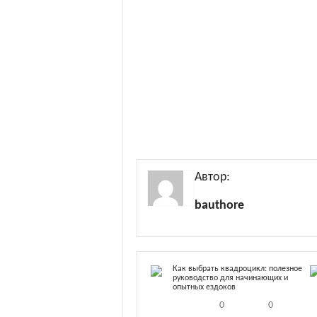
Автор:
bauthore
Как выбрать квадроцикл: полезное
руководство для начинающих и
опытных ездоков
0
0