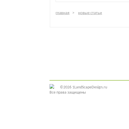
главная
новые статьи
©2026 1LandScapeDesign.ru
Все права защищены
ИДЕИ ДИЗАЙНА
ЭЛЕМЕНТЫ ДЕКОРА
ОБУСТРОЙСТВО УЧАСТКА