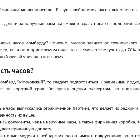
бман или мошенничество. Выкуп швейцарских часов выполняется 
ь деньги за наручные часы вы сможете сразу после выполнения все
даже часов ломбарду? Конечно, многое зависит от технического 
мер, если он в приемлемом виде, то вы сможете получить до 70% о
дый случай уникален по-своему.
сть часов?
ломбард “Московский”, то следует подготовиться. Правильный подхо
ег за короткий срок. Во время оценки экспертом, во внимани
е часы выпускались ограниченной партией, что делает их редкими 
енность их выше.
ись документы, чек на наручные часы, а также фирменная коробка, т
д дает приличную доплату.
екоторые модели швейцарских часов имеют инкрустацию золотом