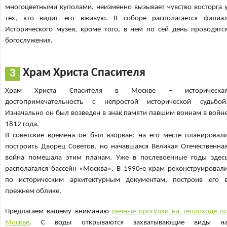
многоцветными куполами, неизменно вызывает чувство восторга 
тех, кто видит его вживую. В соборе располагается филиа
Исторического музея, кроме того, в нем по сей день проводятс
богослужения.
Храм Христа Спасителя
Храм Христа Спасителя в Москве – историческа
достопримечательность с непростой исторической судьбой
Изначально он был возведен в знак памяти павшим воинам в войн
1812 года.
В советские времена он был взорван: на его месте планировал
построить Дворец Советов, но начавшаяся Великая Отечественна
война помешала этим планам. Уже в послевоенные годы здес
располагался бассейн «Москва». В 1990-е храм реконструировал
по историческим архитектурным документам, построив его 
прежнем облике.
Предлагаем вашему вниманию
речные прогулки на теплоходе п
Москве
. С воды открываются захватывающие виды н