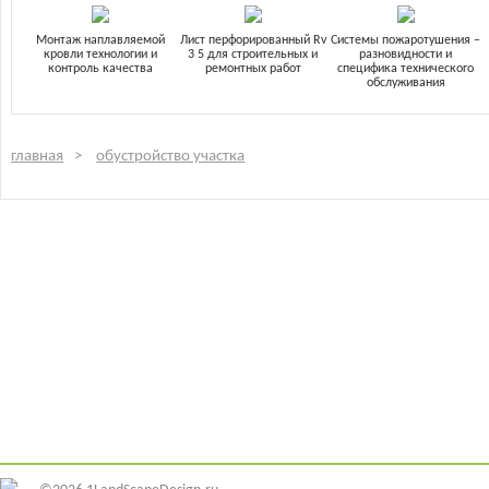
Монтаж наплавляемой
Лист перфорированный Rv
Системы пожаротушения –
кровли технологии и
3 5 для строительных и
разновидности и
контроль качества
ремонтных работ
специфика технического
обслуживания
главная
обустройство участка