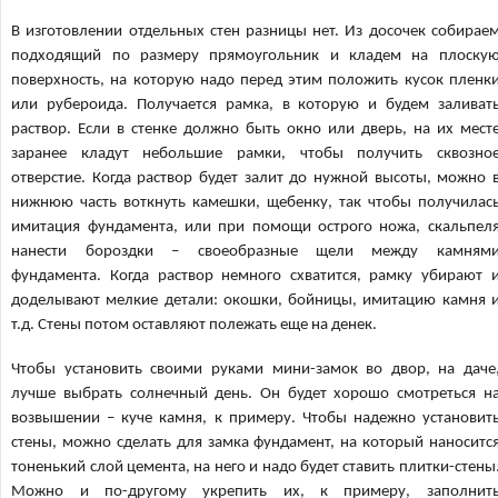
В изготовлении отдельных стен разницы нет. Из досочек собирае
подходящий по размеру прямоугольник и кладем на плоску
поверхность, на которую надо перед этим положить кусок пленк
или рубероида. Получается рамка, в которую и будем заливат
раствор. Если в стенке должно быть окно или дверь, на их мест
заранее кладут небольшие рамки, чтобы получить сквозно
отверстие. Когда раствор будет залит до нужной высоты, можно 
нижнюю часть воткнуть камешки, щебенку, так чтобы получилас
имитация фундамента, или при помощи острого ножа, скальпел
нанести бороздки – своеобразные щели между камням
фундамента. Когда раствор немного схватится, рамку убирают 
доделывают мелкие детали: окошки, бойницы, имитацию камня 
т.д. Стены потом оставляют полежать еще на денек.
Чтобы установить своими руками мини-замок во двор, на даче
лучше выбрать солнечный день. Он будет хорошо смотреться н
возвышении – куче камня, к примеру. Чтобы надежно установит
стены, можно сделать для замка фундамент, на который наноситс
тоненький слой цемента, на него и надо будет ставить плитки-стены
Можно и по-другому укрепить их, к примеру, заполнит