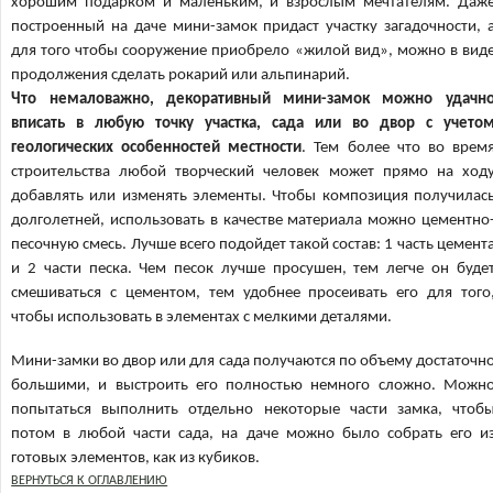
хорошим подарком и маленьким, и взрослым мечтателям. Даж
построенный на даче мини-замок придаст участку загадочности, 
для того чтобы сооружение приобрело «жилой вид», можно в вид
продолжения сделать рокарий или альпинарий.
Что немаловажно, декоративный мини-замок можно удачн
вписать в любую точку участка, сада или во двор с учето
геологических особенностей местности
. Тем более что во врем
строительства любой творческий человек может прямо на ход
добавлять или изменять элементы. Чтобы композиция получилас
долголетней, использовать в качестве материала можно цементно
песочную смесь. Лучше всего подойдет такой состав: 1 часть цемент
и 2 части песка. Чем песок лучше просушен, тем легче он буде
смешиваться с цементом, тем удобнее просеивать его для того
чтобы использовать в элементах с мелкими деталями.
Мини-замки во двор или для сада получаются по объему достаточн
большими, и выстроить его полностью немного сложно. Можн
попытаться выполнить отдельно некоторые части замка, чтоб
потом в любой части сада, на даче можно было собрать его и
готовых элементов, как из кубиков.
ВЕРНУТЬСЯ К ОГЛАВЛЕНИЮ