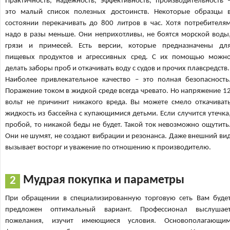
Практичность, надёжность, эффективность, производительность 
это малый список полезных достоинств. Некоторые образцы 
состоянии перекачивать до 800 литров в час. Хотя потребителя
надо в разы меньше. Они неприхотливы, не боятся морской воды
грязи и примесей. Есть версии, которые предназначены дл
пищевых продуктов и агрессивных сред. С их помощью можн
делать заборы проб и откачивать воду с судов и прочих плавсредств.
Наиболее привлекательное качество – это полная безопасность
Поражение током в жидкой среде всегда чревато. Но напряжение 1
вольт не причинит никакого вреда. Вы можете смело откачиват
жидкость из бассейна с купающимися детьми. Если случится утечка
пробой, то никакой беды не будет. Такой ток невозможно ощутить
Они не шумят, не создают вибрации и резонанса. Даже внешний ви
вызывает восторг и уважение по отношению к производителю.
Мудрая покупка и параметры
При обращении в специализированную торговую сеть Вам буде
предложен оптимальный вариант. Профессионал выслушае
пожелания, изучит имеющиеся условия. Основополагающи