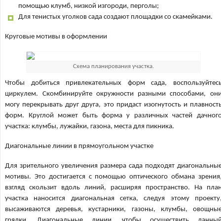
помощью клумб, низкой изгороди, перголы;
Для тенистых уголков сада создают площадки со скамейками.
Круговые мотивы в оформлении
Схема планирования участка.
Чтобы добиться привлекательных форм сада, воспользуйтес
циркулем. Скомбинируйте окружности разными способами, он
могу перекрывать друг друга, это придаст изогнутость и плавност
форм. Круглой может быть форма у различных частей дачног
участка: клумбы, лужайки, газона, места для пикника.
Диагональные линии в прямоугольном участке
Для зрительного увеличения размера сада подходят диагональны
мотивы. Это достигается с помощью оптического обмана зрения
взгляд скользит вдоль линий, расширяя пространство. На пла
участка наносится диагональная сетка, следуя этому проекту
высаживаются деревья, кустарники, газоны, клумбы, овощны
грядки. Диагональные линии, чтобы осуществить данны