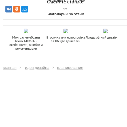
Поделись статьей:
Оцените статью:
15
Благодарим за отзыв
Монтаж мембраны
Вторичка или новостройка
Ландшафтный дизайн
ТехноНИКОЛЬ –
в СПб: где дешевле?
особенности, ошибки и
рекомендации
главная
идеи дизайна
планирование